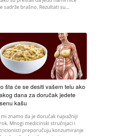
e sadrže brašno. Rezultati su...
o šta će se desiti vašem telu ako
akog dana za doručak jedete
senu kašu
i mi znamo da je doručak najvažniji
rok. Mnogi medicinski stručnjaci i
tricionisti preporučuju konzumiranje