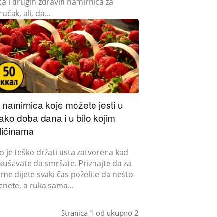
ća i drugih zdravih namirnica za
učak, ali, da...
 namirnica koje možete jesti u
ako doba dana i u bilo kojim
ličinama
lo je teško držati usta zatvorena kad
kušavate da smršate. Priznajte da za
eme dijete svaki čas poželite da nešto
cnete, a ruka sama...
Stranica 1 od ukupno 2