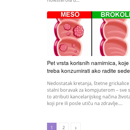
Pet vrsta korisnih namirnica, koje
treba konzumirati ako radite sede
Nedostatak kretanja, štetne grickalice 
stalni boravak za kompjuterom – sve 
to atributi kancelarijskog načina života
koji pre ili posle utiču na zdravlje....
1
2