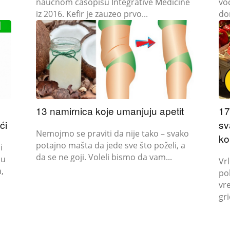
naučnom časopisu Integrative Medicine
vo
iz 2016. Kefir je zauzeo prvo...
dor
13 namirnica koje umanjuju apetit
17
ći
sv
Nemojmo se praviti da nije tako – svako
ko
potajno mašta da jede sve što poželi, a
i
da se ne goji. Voleli bismo da vam...
su
Vr
,
po
vr
gri