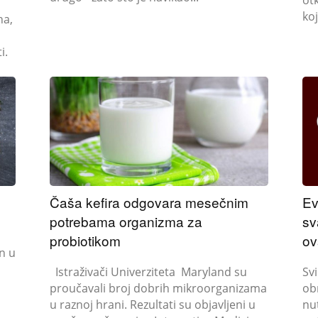
koj
na,
i.
Čaša kefira odgovara mesečnim
Ev
potrebama organizma za
sv
probiotikom
ov
Istraživači Univerziteta Maryland su
Sv
proučavali broj dobrih mikroorganizama
ob
u raznoj hrani. Rezultati su objavljeni u
nu