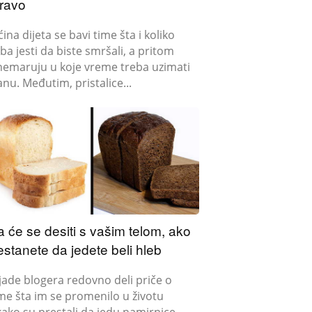
ravo
ina dijeta se bavi time šta i koliko
ba jesti da biste smršali, a pritom
nemaruju u koje vreme treba uzimati
nu. Međutim, pristalice...
a će se desiti s vašim telom, ako
estanete da jedete beli hleb
ljade blogera redovno deli priče o
me šta im se promenilo u životu
kako su prestali da jedu namirnice