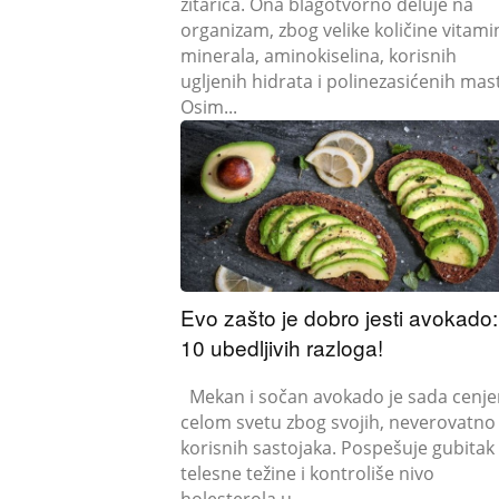
žitarica. Ona blagotvorno deluje na
organizam, zbog velike količine vitami
minerala, aminokiselina, korisnih
ugljenih hidrata i polinezasićenih mast
Osim...
Evo zašto je dobro jesti avokado:
10 ubedljivih razloga!
Mekan i sočan avokado je sada cenjen u
celom svetu zbog svojih, neverovatno
korisnih sastojaka. Pospešuje gubitak
telesne težine i kontroliše nivo
holesterola u...