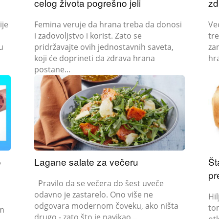
celog života pogrešno jeli
zd
ije
Femina veruje da hrana treba da donosi
Već
i zadovoljstvo i korist. Zato se
tre
u
pridržavajte ovih jednostavnih saveta,
za
koji će doprineti da zdrava hrana
hra
postane...
o
Lagane salate za večeru
Št
pr
Pravilo da se večera do šest uveče
odavno je zastarelo. Ono više ne
Hi
odgovara modernom čoveku, ako ništa
to
drugo - zato što je navikao...
ot