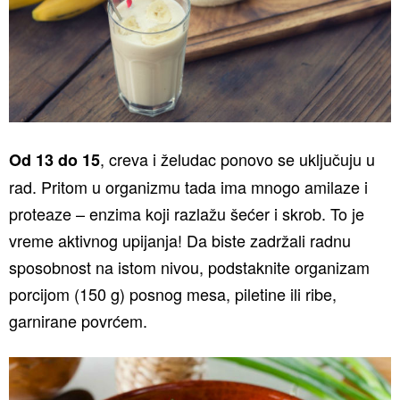
, creva i želudac ponovo se uključuju u
Od 13 do 15
rad. Pritom u organizmu tada ima mnogo amilaze i
proteaze – enzima koji razlažu šećer i skrob. To je
vreme aktivnog upijanja! Da biste zadržali radnu
sposobnost na istom nivou, podstaknite organizam
porcijom (150 g) posnog mesa, piletine ili ribe,
garnirane povrćem.