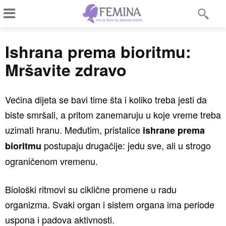
Ishrana prema bioritmu:
Mršavite zdravo
Većina dijeta se bavi time šta i koliko treba jesti da
biste smršali, a pritom zanemaruju u koje vreme treba
uzimati hranu. Međutim, pristalice
ishrane prema
postupaju drugačije: jedu sve, ali u strogo
bioritmu
ograničenom vremenu.
Biološki ritmovi su ciklične promene u radu
organizma. Svaki organ i sistem organa ima periode
uspona i padova aktivnosti.