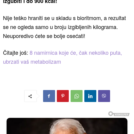
izgubiti i do 900 kcal!
Nije teško hraniti se u skladu s bioritmom, a rezultat
se ne ogleda samo u broju izgibljenih kilograma.
Neuporedivo ćete se bolje osećati!
Čitajte još:
8 namirnica koje će, čak nekoliko puta,
ubrzati vaš metabolizam