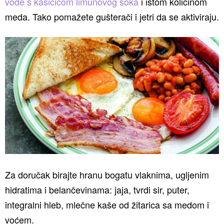
vode s kašičicom limunovog soka
i istom količinom
meda. Tako pomažete gušterači i jetri da se aktiviraju.
Za doručak birajte hranu bogatu vlaknima, ugljenim
hidratima i belančevinama: jaja, tvrdi sir, puter,
integralni hleb, mlečne kaše od žitarica sa medom i
voćem.