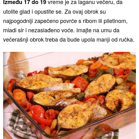
vreme je za laganu večeru, da
Između 17 do 19
utolite glad i opustite se. Za ovaj obrok su
najpogodniji zapečeno povrće s ribom ili piletinom,
mladi sir i nezaslađeno voće. Imajte na umu da
večerašnji obrok treba da bude upola manji od ručka.