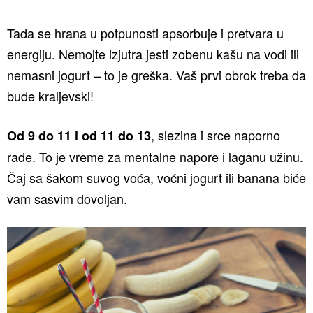
Tada se hrana u potpunosti apsorbuje i pretvara u
energiju. Nemojte izjutra jesti zobenu kašu na vodi ili
nemasni jogurt – to je greška. Vaš prvi obrok treba da
bude kraljevski!
, slezina i srce naporno
Od 9 do 11 i od 11 do 13
rade. To je vreme za mentalne napore i laganu užinu.
Čaj sa šakom suvog voća, voćni jogurt ili banana biće
vam sasvim dovoljan.