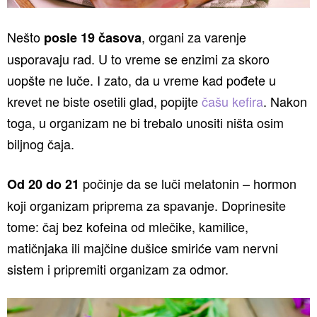
Nešto
, organi za varenje
posle 19 časova
usporavaju rad. U to vreme se enzimi za skoro
uopšte ne luče. I zato, da u vreme kad pođete u
krevet ne biste osetili glad, popijte
čašu kefira
. Nakon
toga, u organizam ne bi trebalo unositi ništa osim
biljnog čaja.
počinje da se luči melatonin – hormon
Od 20 do 21
koji organizam priprema za spavanje. Doprinesite
tome: čaj bez kofeina od mlečike, kamilice,
matičnjaka ili majčine dušice smiriće vam nervni
sistem i pripremiti organizam za odmor.