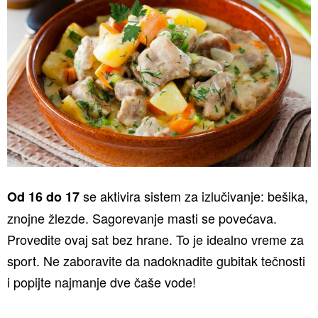
se aktivira sistem za izlučivanje: bešika,
Od 16 do 17
znojne žlezde. Sagorevanje masti se povećava.
Provedite ovaj sat bez hrane. To je idealno vreme za
sport. Ne zaboravite da nadoknadite gubitak tečnosti
i popijte najmanje dve čaše vode!