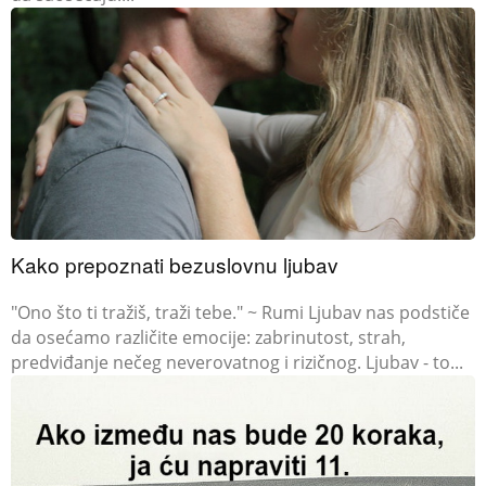
Kako prepoznati bezuslovnu ljubav
​"Ono što ti tražiš, traži tebe." ~ Rumi Ljubav nas podstiče
da osećamo različite emocije: zabrinutost, strah,
predviđanje nečeg neverovatnog i rizičnog. Ljubav - to...