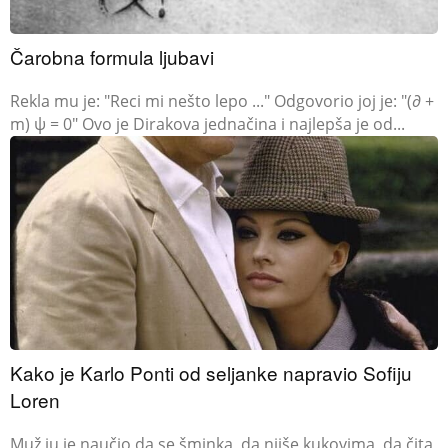
Čarobna formula ljubavi
Rekla mu je: "Reci mi nešto lepo ..." Odgovorio joj je: "(∂ +
m) ψ = 0" Ovo je Dirakova jednačina i najlepša je od...
Kako je Karlo Ponti od seljanke napravio Sofiju
Loren
Muž ju je naučio da se šminka, da njiše kukovima, da čita