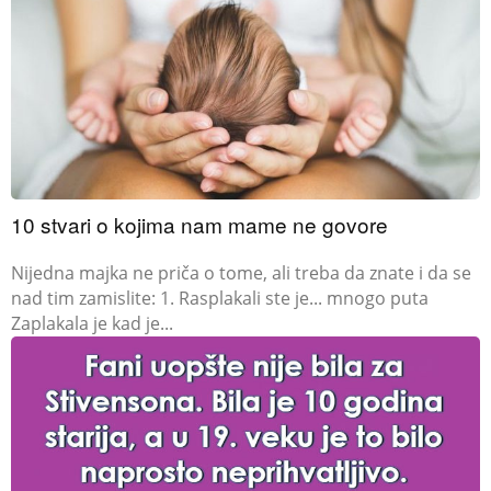
10 stvari o kojima nam mame ne govore
Nijedna majka ne priča o tome, ali treba da znate i da se
nad tim zamislite: 1. Rasplakali ste je... mnogo puta
Zaplakala je kad je...