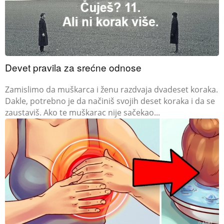
Devet pravila za srećne odnose
Zamislimo da muškarca i ženu razdvaja dvadeset koraka.
Dakle, potrebno je da načiniš svojih deset koraka i da se
zaustaviš. Ako te muškarac nije sačekao...