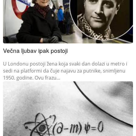
Večna ljubav ipak postoji
U Londonu postoji žena koja svaki dan dolazi u metro i
sedi na platformi da čuje najavu za putnike, snimljenu
1950. godine. Ovu frazu...