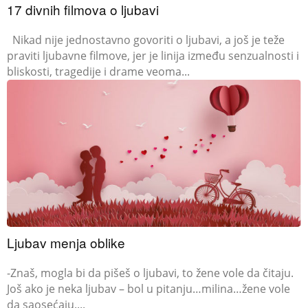
17 divnih filmova o ljubavi
Nikad nije jednostavno govoriti o ljubavi, a još je teže
praviti ljubavne filmove, jer je linija između senzualnosti i
bliskosti, tragedije i drame veoma...
Ljubav menja oblike
-Znaš, mogla bi da pišeš o ljubavi, to žene vole da čitaju.
Još ako je neka ljubav – bol u pitanju…milina…žene vole
da saosećaju....