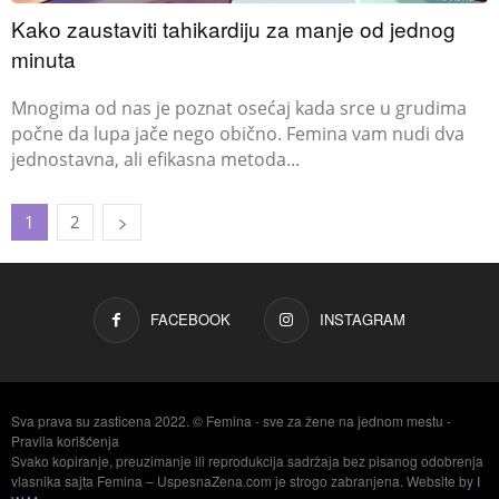
Kako zaustaviti tahikardiju za manje od jednog
minuta
Mnogima od nas je poznat osećaj kada srce u grudima
počne da lupa jače nego obično. Femina vam nudi dva
jednostavna, ali efikasna metoda...
1
2
FACEBOOK
INSTAGRAM
Sva prava su zasticena 2022. © Femina - sve za žene na jednom mestu -
Pravila korišćenja
Svako kopiranje, preuzimanje ili reprodukcija sadržaja bez pisanog odobrenja
vlasnika sajta Femina – UspesnaZena.com je strogo zabranjena. Website by
I