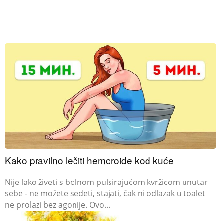
Kako pravilno lečiti hemoroide kod kuće
Nije lako živeti s bolnom pulsirajućom kvržicom unutar
sebe - ne možete sedeti, stajati, čak ni odlazak u toalet
ne prolazi bez agonije. Ovo...