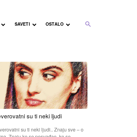
SAVETI
OSTALO
verovatni su ti neki ljudi
erovatni su ti neki ljudi.. Znaju sve – o
ima. Znaju ko se posvađao, ko se