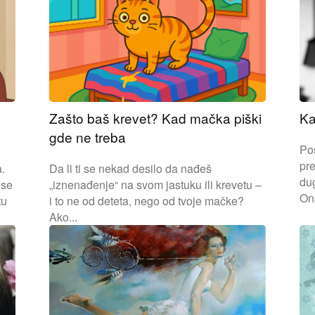
Zašto baš krevet? Kad mačka piški
Ka
gde ne treba
Pos
pre
.
Da li ti se nekad desilo da nađeš
dug
 se
„iznenađenje“ na svom jastuku ili krevetu –
Ona
tu
i to ne od deteta, nego od tvoje mačke?
Ako...