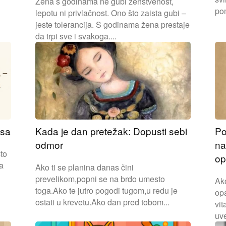
Žena s godinama ne gubi ženstvenost,
pom
lepotu ni privlačnost. Ono što zaista gubi –
jeste tolerancija. S godinama žena prestaje
da trpi sve i svakoga....
esa
Kada je dan pretežak: Dopusti sebi
Po
odmor
na
to
op
za
Ako ti se planina danas čini
prevelikom,popni se na brdo umesto
Ak
toga.Ako te jutro pogodi tugom,u redu je
opa
ostati u krevetu.Ako dan pred tobom...
vit
uve