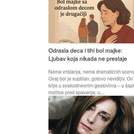
Odrasla deca i tihi bol majke:
Ljubav koja nikada ne prestaje
Nema vrištanja, nema dramatičnih scena
Ovaj bol je suptilan, gotovo nevidljiv. On
krije u svakodnevnim gestovima – u šap
molitve pred spavanje, u...