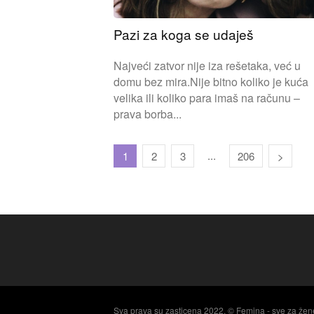
Pazi za koga se udaješ
Najveći zatvor nije iza rešetaka, već u
domu bez mira.Nije bitno koliko je kuća
velika ili koliko para imaš na računu –
prava borba...
...
1
2
3
206
Sva prava su zasticena 2022. © Femina - sve za žen