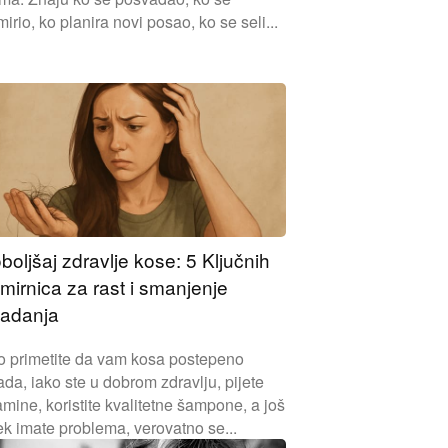
irio, ko planira novi posao, ko se seli...
boljšaj zdravlje kose: 5 Ključnih
mirnica za rast i smanjenje
adanja
o primetite da vam kosa postepeno
da, iako ste u dobrom zdravlju, pijete
amine, koristite kvalitetne šampone, a još
k imate problema, verovatno se...