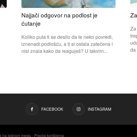
Najjači odgovor na podlost je
Za
ćutanje
Za 
tre
Koliko puta ti se desilo da te neko povredi,
uda
iznenadi podlošću, a ti si ostala zatečena i
da 
nisi znala kako da reaguješ? U takvim...
FACEBOOK
INSTAGRAM
e na jednom mestu - Pravila korišćenja