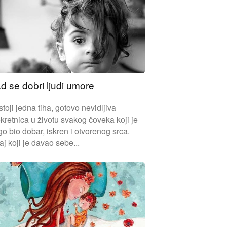
d se dobri ljudi umore
toji jedna tiha, gotovo nevidljiva
kretnica u životu svakog čoveka koji je
o bio dobar, iskren i otvorenog srca.
j koji je davao sebe...