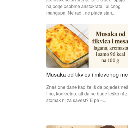
najbolje osobine aristokrate i uličnog
mangupa. Ne radi, ne plaća stan,...
Musaka od tikvica i mlevenog m
Znaš one dane kad želiš da pojedeš neš
fino, konkretno, ali da ne bude teško ni 
stomak ni za savest? E pa –...