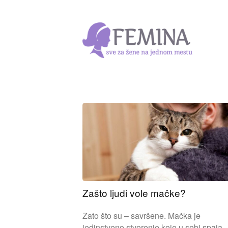
Zašto ljudi vole mačke?
Zato što su – savršene. Mačka je
jedinstveno stvorenje koje u sebi spaja