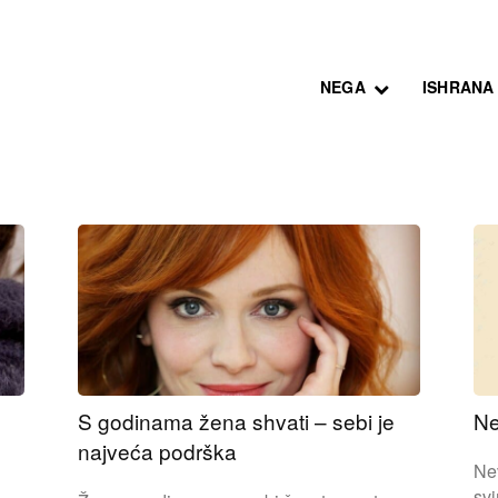
NEGA
ISHRANA
S godinama žena shvati – sebi je
Ne
najveća podrška
Nev
sv