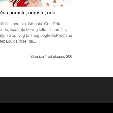
čas porastu, odrastu, odu
tili čas porastu. Odrastu. Odu.Dok
pneš, ispadaju iz tvog krila, iz naručja,
lje se od tvog brižnog pogleda.Prestanu
tepaju, da ruše, da...
Stranica 1 od ukupno 206