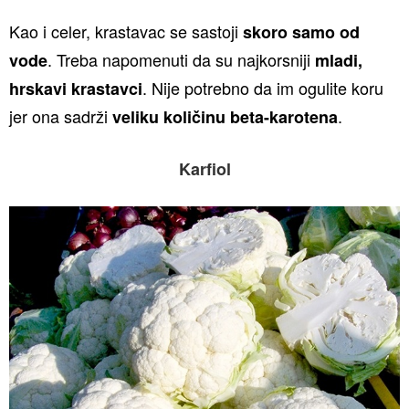
Kao i celer, krastavac se sastoji
skoro samo od
. Treba napomenuti da su najkorsniji
vode
mladi,
. Nije potrebno da im ogulite koru
hrskavi krastavci
jer ona sadrži
.
veliku količinu beta-karotena
Karfiol