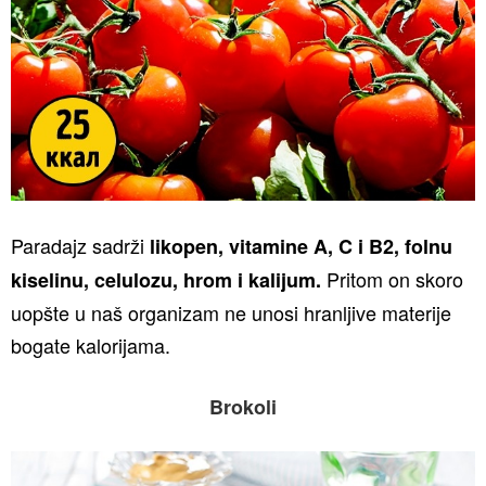
Paradajz sadrži
likopen, vitamine A, C i B2, folnu
Pritom on skoro
kiselinu, celulozu, hrom i kalijum.
uopšte u naš organizam ne unosi hranljive materije
bogate kalorijama.
Brokoli