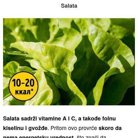
Salata
Salata sadrži vitamine A i C, a takođe folnu
. Pritom ovo provrće
kiselinu i gvožđe
skoro da
, što znači da
nema energetsku vrednost