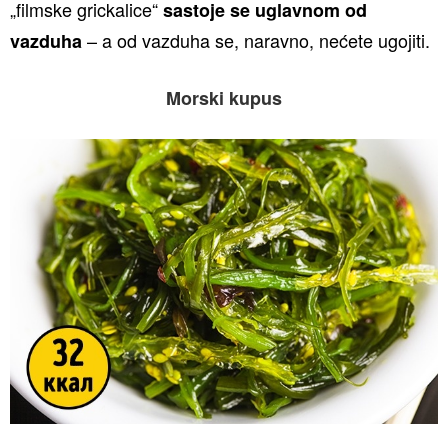
„filmske grickalice“
sastoje se uglavnom od
– a od vazduha se, naravno, nećete ugojiti.
vazduha
Morski kupus