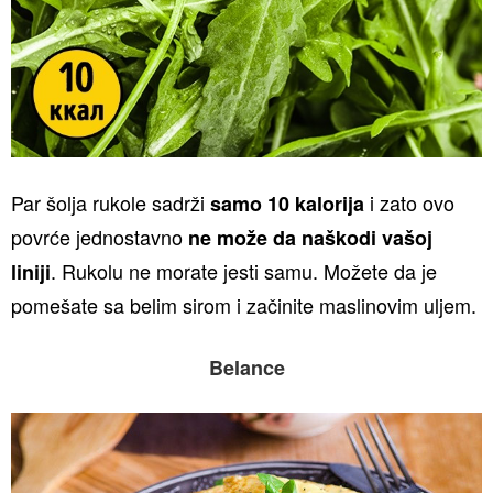
Par šolja rukole sadrži
i zato ovo
samo 10 kalorija
povrće jednostavno
ne može da naškodi vašoj
. Rukolu ne morate jesti samu. Možete da je
liniji
pomešate sa belim sirom i začinite maslinovim uljem.
Belance