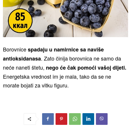
Borovnice
spadaju u namirnice sa naviše
. Zato činija borovnica ne samo da
antioksidanasa
neće naneti štetu,
nego će čak pomoći vašoj dijeti.
Energetska vrednost im je mala, tako da se ne
morate bojati za vitku figuru.