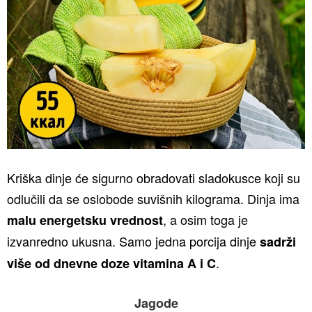
Kriška dinje će sigurno obradovati sladokusce koji su
odlučili da se oslobode suvišnih kilograma. Dinja ima
, a osim toga je
malu energetsku vrednost
izvanredno ukusna. Samo jedna porcija dinje
sadrži
.
više od dnevne doze
vitamina A i C
Jagode