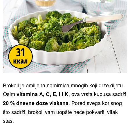
Brokoli je omiljena namirnica mnogih koji drže dijetu.
Osim
, ova vrsta kupusa sadrži
vitamina A, C, E, I i K
. Pored svega korisnog
20 % dnevne doze vlakana
što sadrži, brokoli vam uopšte neće pokvariti vitak
stas.