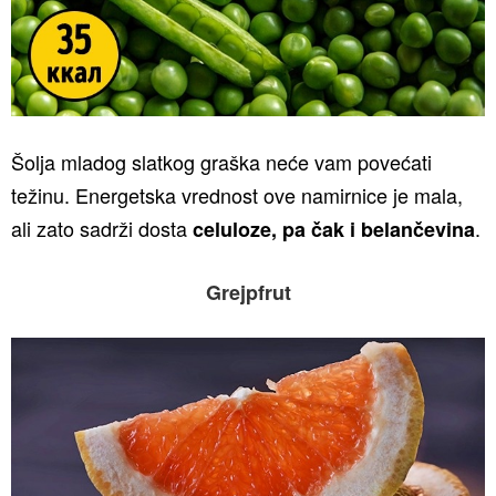
Šolja mladog slatkog graška neće vam povećati
težinu. Energetska vrednost ove namirnice je mala,
ali zato sadrži dosta
.
celuloze, pa čak i belančevina
Grejpfrut