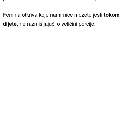
Femina otkriva koje namirnice možete jesti
tokom
ne razmišljajući o veličini porcije.
dijete,