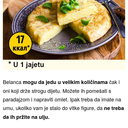
Belanca
čak i
mogu da jedu u velikim količinama
oni koji drže strogu dijetu. Možete ih pomešati s
paradajzom i napraviti omlet. Ipak treba da imate na
umu, ukoliko vam je stalo do vitke figure, da
ne treba
da ih pržite na ulju.