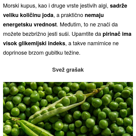
Morski kupus, kao i druge vrste jestivih algi,
sadrže
, a praktično
veliku količinu joda
nemaju
. Međutim, to ne znači da
energetsku vrednost
možete bezbrižno jesti suši. Upamtite da
pirinač ima
, a takve namirnice ne
visok glikemijski indeks
doprinose brzom gubitku težine.
Svež grašak