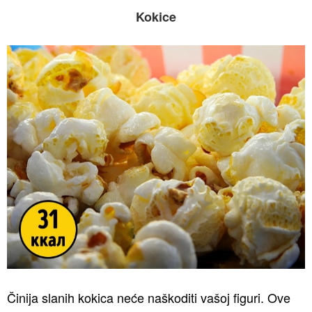
Kokice
Činija slanih kokica neće naškoditi vašoj figuri. Ove