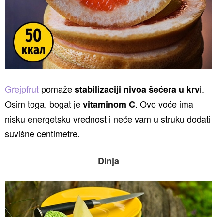
Grejpfrut
pomaže
.
stabilizaciji nivoa šećera u krvi
Osim toga, bogat je
. Ovo voće ima
vitaminom C
nisku energetsku vrednost i neće vam u struku dodati
suvišne centimetre.
Dinja