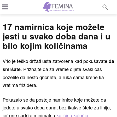
17 namirnica koje možete
jesti u svako doba dana i u
bilo kojim količinama
Vrlo je teško držati usta zatvorena kad pokušavate
da
. Priznajte da za vreme dijete svaki čas
smršate
poželite da nešto gricnete, a ruka sama krene ka
vratima frižidera.
Pokazalo se da postoje namirnice koje možete da
jedete u svako doba dana, bez ikakve štete za liniju,
jer one sadrže minimalnu
količinu kalorija
.