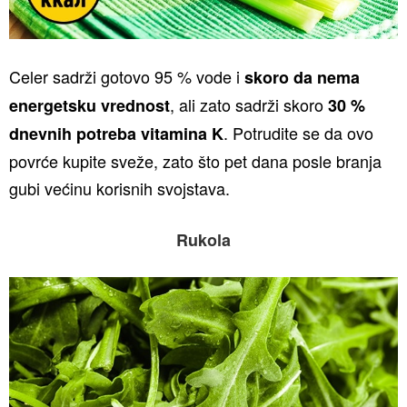
Celer sadrži gotovo 95 % vode i
skoro da nema
, ali zato sadrži skoro
energetsku vrednost
30 %
. Potrudite se da ovo
dnevnih potreba vitamina K
povrće kupite sveže, zato što pet dana posle branja
gubi većinu korisnih svojstava.
Rukola