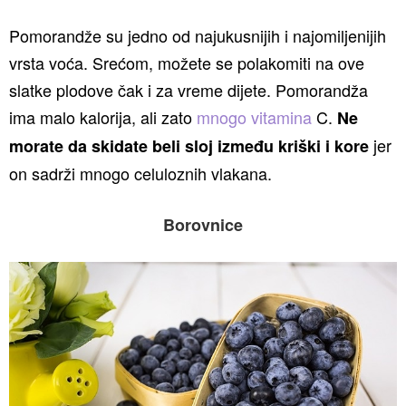
Pomorandže su jedno od najukusnijih i najomiljenijih
vrsta voća. Srećom, možete se polakomiti na ove
slatke plodove čak i za vreme dijete. Pomorandža
ima malo kalorija, ali zato
mnogo vitamina
C.
Ne
jer
morate da skidate beli sloj između kriški i kore
on sadrži mnogo celuloznih vlakana.
Borovnice