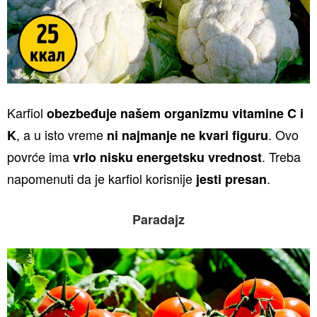
Karfiol
obezbeđuje našem organizmu vitamine C i
, a u isto vreme
. Ovo
K
ni najmanje ne kvari figuru
povrće ima
. Treba
vrlo nisku energetsku vrednost
napomenuti da je karfiol korisnije
.
jesti presan
Paradajz