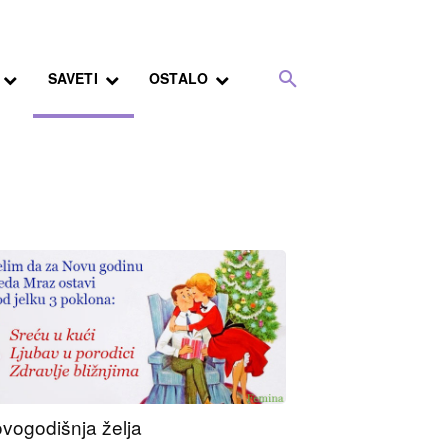
SAVETI
OSTALO
vogodišnja želja