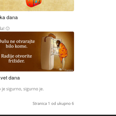
ika dana
da! 🙂
vet dana
 je sigurno, sigurno je.
Stranica 1 od ukupno 6