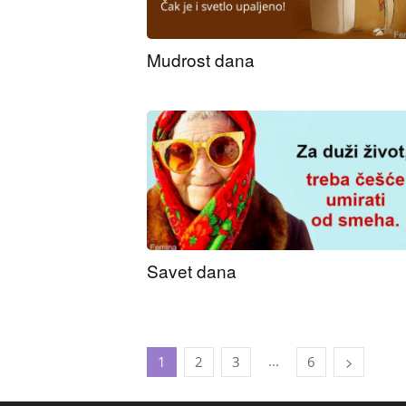
Mudrost dana
Savet dana
...
1
2
3
6