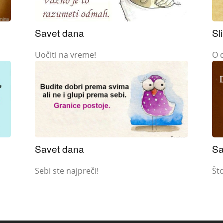
Savet dana
Sl
Uočiti na vreme!
O 
Savet dana
Sa
Sebi ste najpreči!
Što