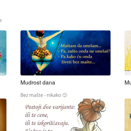
e
Mudrost dana
Mu
Bez mašte - nikako 🙂