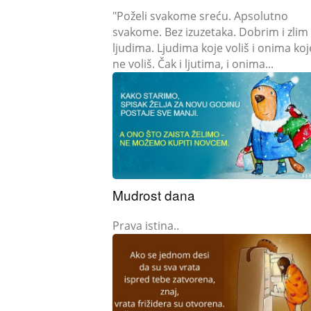
"Poželi svakome sreću. Apsolutno
svakome. Bez izuzetaka. Dobrim i zlim
ljudima. Ljudima koje voliš i onima koj
ne voliš. Čak i ljutima, i onima...
Mudrost dana
Prava istina..