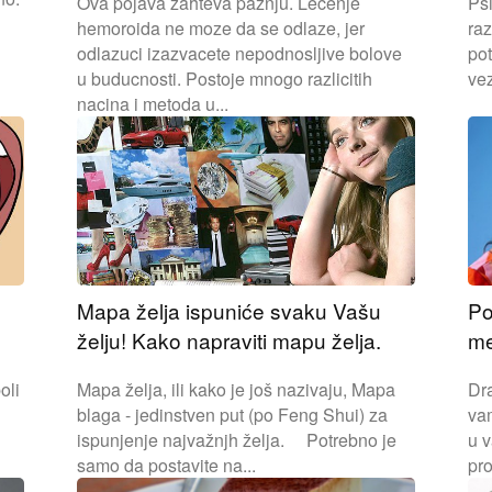
Ova pojava zahteva paznju. Lecenje
Psi
hemoroida ne moze da se odlaze, jer
raz
odlazuci izazvacete nepodnosljive bolove
po
u buducnosti. Postoje mnogo razlicitih
vez
nacina i metoda u...
Mapa želja ispuniće svaku Vašu
Po
želju! Kako napraviti mapu želja.
me
oli
Mapa želja, ili kako je još nazivaju, Mapa
Dra
blaga - jedinstven put (po Feng Shui) za
va
ispunjenje najvažnjh želja. Potrebno je
u v
samo da postavite na...
pro