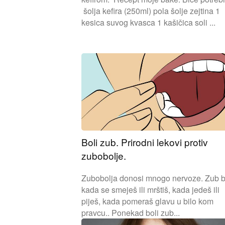
šolja kefira (250ml) pola šolje zejtina 1
kesica suvog kvasca 1 kašičica soli ...
Boli zub. Prirodni lekovi protiv
zubobolje.
Zubobolja donosi mnogo nervoze. Zub b
kada se smeješ ili mrštiš, kada jedeš ili
piješ, kada pomeraš glavu u bilo kom
pravcu.. Ponekad boli zub...