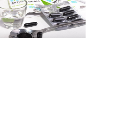
ko očistiti organizam posle
aznika uz pomoć aktivnog uglja
le, praznik je prošao i Vi treba da se
atite svakodnevnom životu i obavezama.
 imate nekako neprijatan osećaj u
delu jetre i stomaka....