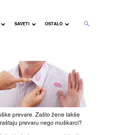
SAVETI
OSTALO
ške prevare. Zašto žene lakše
raštaju prevaru nego muškarci?