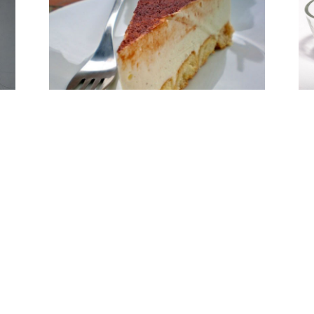
Kremasta i nežna tiramisu torta.
Ka
Brzo i lako.
pr
Volite li fine kremaste kolače i torte? Evo
Dak
jedan recept za Vas. Napravila sam ga za
vr
r
manje od sat vremena, i stavila u frižider...
Ali
pre