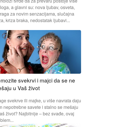
holozi tvrde da za prevaru postoje više
loga, a glavni su: nova ljubav, osveta,
traga za novim senzacijama, slučajna
a, kriza braka, nedostatak ljubavi...
mozite svekrvi i majci da se ne
šaju u Vaš život
ge svekrve ili majke, u više navrata daju
m nepotrebne savete i stalno se mešaju
aš život? Najbitnije – bez svađe, ovaj
blem...