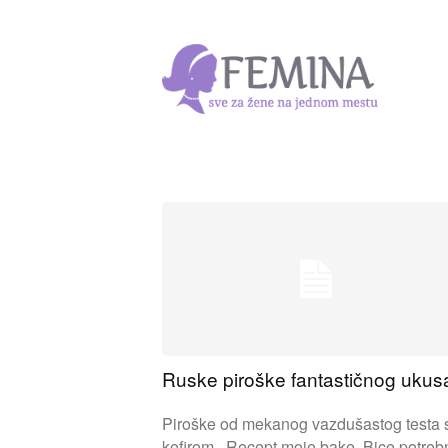
Ruske piroške fantastičnog ukus
Piroške od mekanog vazdušastog testa 
kefirom. Recept moje bake. Bice potrebno: