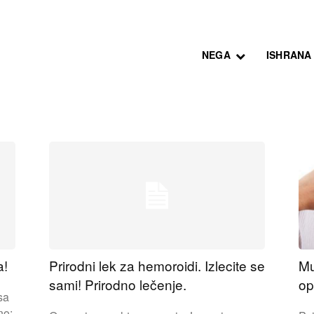
NEGA
ISHRANA
a!
Prirodni lek za hemoroidi. Izlecite se
Mu
sami! Prirodno lečenje.
op
sa