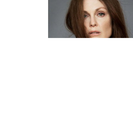
Lako li je biti ljubavnica? Veza sa
oženjenim muškarcem.
Žene, koje imaju vezu sa oženjenim
muškarcem, uvek su bile predmet
prepričavanja i ogovaranja u društvu. Je
situacija za većinu je oćigledna -
ljubavnica...