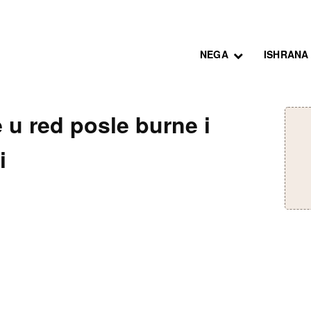
NEGA
ISHRANA
e u red posle burne i
i