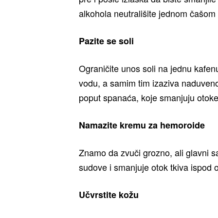
alkohola neutrališite jednom čašom
Pazite se soli
Ograničite unos soli na jednu kafen
vodu, a samim tim izaziva naduvenos
poput spanaća, koje smanjuju otoke
Namazite kremu za hemoroide
Znamo da zvuči grozno, ali glavni sa
sudove i smanjuje otok tkiva ispod o
Učvrstite kožu