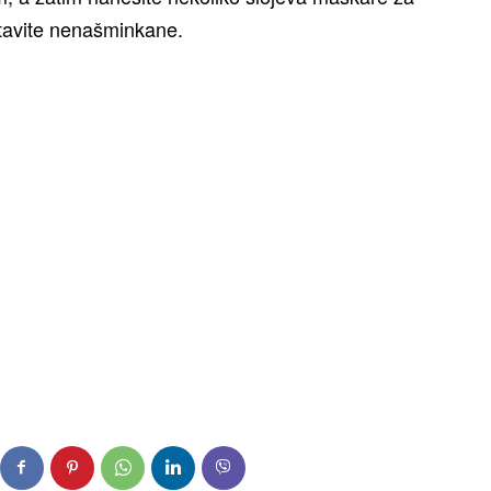
stavite nenašminkane.