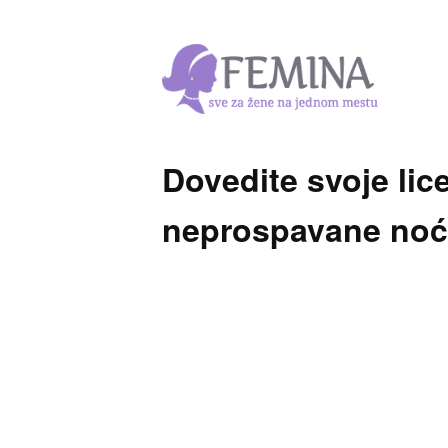
Dovedite svoje lic
neprospavane noć