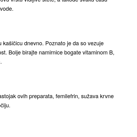
 vode.
u kašičicu dnevno. Poznato je da so vezuje
t. Bolje birajte namirnice bogate vitaminom B,
.
stojak ovih preparata, femilefrin, sužava krvne
čiju.