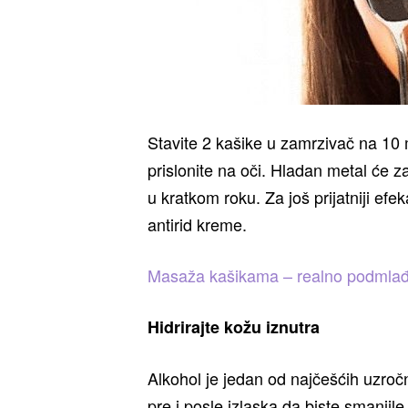
Stavite 2 kašike u zamrzivač na 10 m
prislonite na oči. Hladan metal će z
u kratkom roku. Za još prijatniji efek
antirid kreme.
Masaža kašikama – realno podmlađi
Hidrirajte kožu iznutra
Alkohol je jedan od najčešćih uzročn
pre i posle izlaska da biste smanjile