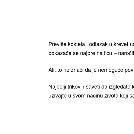
Previše koktela i odlazak u krevet
pokazaće se najpre na licu – naročit
Ali, to ne znači da je nemoguće povra
Najbolji trikovi i saveti da izgledat
uživajte u svom načinu života koji s