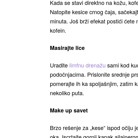
Kada se stavi direktno na kožu, kof
Natopite kesice crnog čaja, sačekajt
minuta. Još brži efekat postići ćete
kofein.
Masirajte lice
Uradite
limfnu drenažu
sami kod kuće
podočnjacima. Prislonite srednje prs
pomerajte ih ka spoljašnjim, zatim
nekoliko puta.
Make up savet
Brzo rešenje za „kese“ ispod očiju j
oka. Iscrtajte gornji kapak ajlajner