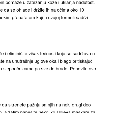
ein pomaže u zatezanju kože i uklanja nadutost.
e da se ohlade i držite ih na očima oko 10
 nekim preparatom koji u svojoj formuli sadrži
 i eliminišite višak tečnosti koja se sadržava u
te na unutrašnje uglove oka i blago pritiskajući
 ka slepoočnicama pa sve do brade. Ponovite ovo
e da skrenete pažnju sa njih na neki drugi deo
om, a zatim nanesite nekoliko slojeva maskare za