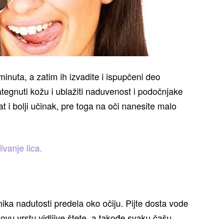
inuta, a zatim ih izvadite i ispupčeni deo
ategnuti kožu i ublažiti naduvenost i podočnjake
at i bolji učinak, pre toga na oči nanesite malo
vanje lica.
ika nadutosti predela oko očiju. Pijte dosta vode
 ovu vrstu vidljive štete, a takođe svaku čašu