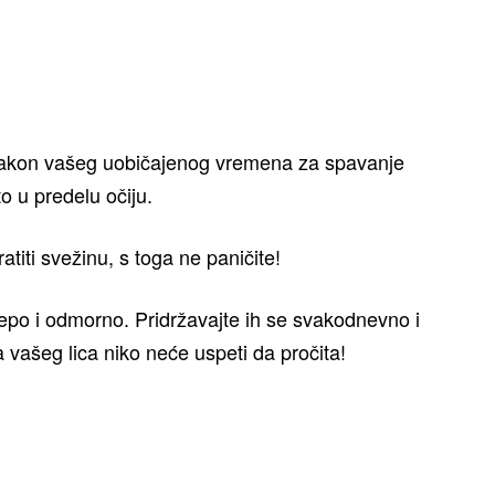
 nakon vašeg uobičajenog vremena za spavanje
o u predelu očiju.
titi svežinu, s toga ne paničite!
e lepo i odmorno. Pridržavajte ih se svakodnevno i
a vašeg lica niko neće uspeti da pročita!