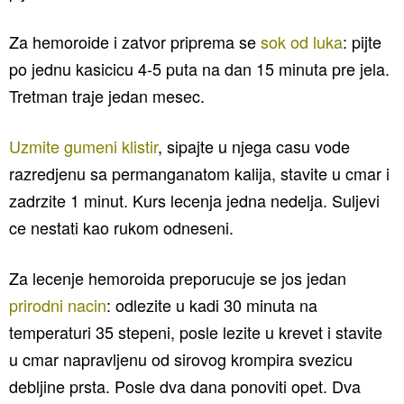
Za hemoroide i zatvor priprema se
sok od luka
: pijte
po jednu kasicicu 4-5 puta na dan 15 minuta pre jela.
Tretman traje jedan mesec.
Uzmite gumeni klistir
, sipajte u njega casu vode
razredjenu sa permanganatom kalija, stavite u cmar i
zadrzite 1 minut. Kurs lecenja jedna nedelja. Suljevi
ce nestati kao rukom odneseni.
Za lecenje hemoroida preporucuje se jos jedan
prirodni nacin
: odlezite u kadi 30 minuta na
temperaturi 35 stepeni, posle lezite u krevet i stavite
u cmar napravljenu od sirovog krompira svezicu
debljine prsta. Posle dva dana ponoviti opet. Dva