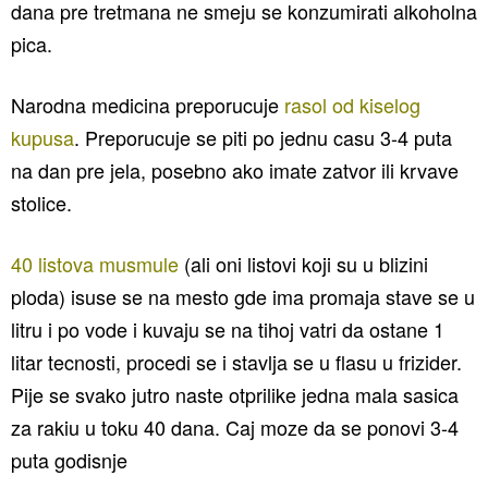
dana pre tretmana ne smeju se konzumirati alkoholna
pica.
Narodna medicina preporucuje
rasol od kiselog
kupusa
. Preporucuje se piti po jednu casu 3-4 puta
na dan pre jela, posebno ako imate zatvor ili krvave
stolice.
40 listova musmule
(ali oni listovi koji su u blizini
ploda) isuse se na mesto gde ima promaja stave se u
litru i po vode i kuvaju se na tihoj vatri da ostane 1
litar tecnosti, procedi se i stavlja se u flasu u frizider.
Pije se svako jutro naste otprilike jedna mala sasica
za rakiu u toku 40 dana. Caj moze da se ponovi 3-4
puta godisnje