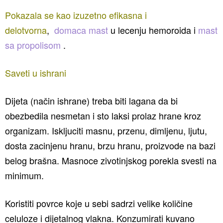
Pokazala se kao izuzetno efikasna i
delotvorna
,
domaca mast
u lecenju hemoroida i
mast
sa propolisom
.
Saveti u ishrani
Dijeta (način ishrane) treba biti lagana da bi
obezbedila nesmetan i sto laksi prolaz hrane kroz
organizam. Iskljuciti masnu, przenu, dimljenu, ljutu,
dosta zacinjenu hranu, brzu hranu, proizvode na bazi
belog brašna. Masnoce zivotinjskog porekla svesti na
minimum.
Koristiti povrce koje u sebi sadrzi velike količine
celuloze i dijetalnog vlakna. Konzumirati kuvano