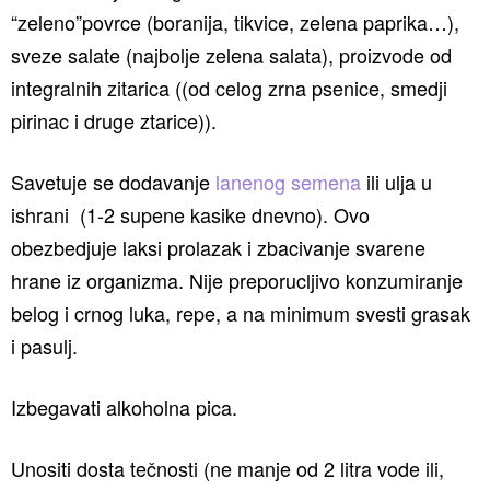
“zeleno”povrce (boranija, tikvice, zelena paprika…),
sveze salate (najbolje zelena salata), proizvode od
integralnih zitarica ((od celog zrna psenice, smedji
pirinac i druge ztarice)).
Savetuje se dodavanje
lanenog semena
ili ulja u
ishrani (1-2 supene kasike dnevno). Ovo
obezbedjuje laksi prolazak i zbacivanje svarene
hrane iz organizma. Nije preporucljivo konzumiranje
belog i crnog luka, repe, a na minimum svesti grasak
i pasulj.
Izbegavati alkoholna pica.
Unositi dosta tečnosti (ne manje od 2 litra vode ili,