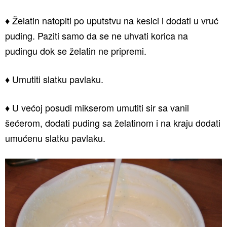
♦ Želatin natopiti po uputstvu na kesici i dodati u vruć
puding. Paziti samo da se ne uhvati korica na
pudingu dok se želatin ne pripremi.
♦ Umutiti slatku pavlaku.
♦ U većoj posudi mikserom umutiti sir sa vanil
šećerom, dodati puding sa želatinom i na kraju dodati
umućenu slatku pavlaku.