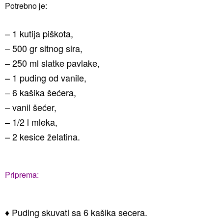
Potrebno je:
– 1 kutija piškota,
– 500 gr sitnog sira,
– 250 ml slatke pavlake,
– 1 puding od vanile,
– 6 kašika šećera,
– vanil šećer,
– 1/2 l mleka,
– 2 kesice želatina.
Priprema:
♦ Puding skuvati sa 6 kašika secera.