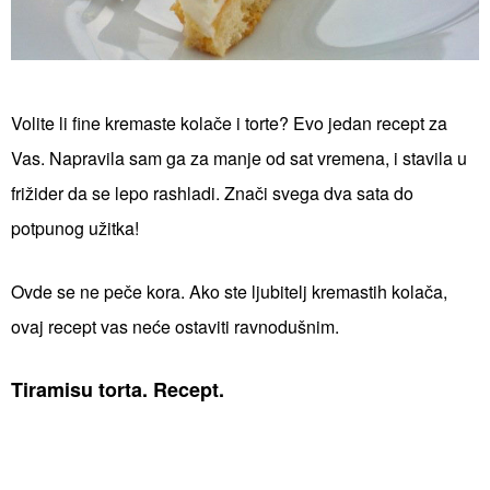
Volite li fine kremaste kolače i torte? Evo jedan recept za
Vas. Napravila sam ga za manje od sat vremena, i stavila u
frižider da se lepo rashladi. Znači svega dva sata do
potpunog užitka!
Ovde se ne peče kora. Ako ste ljubitelj kremastih kolača,
ovaj recept vas neće ostaviti ravnodušnim.
Tiramisu torta. Recept.