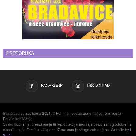
PREPORUKA
FACEBOOK
INSTAGRAM
Sva prava su zasticena 2021. © Femina - sve za žene na jednom mestu -
Pravila korišćenja
Svako kopiranje, preuzimanje ili reprodukcija sadržaja bez pisanog odobrenja
vlasnika sajta Femina – UspesnaZena.com je strogo zabranjena. Website by
I
W M