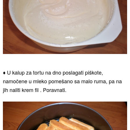
♦ U kalup za tortu na dno poslagati piškote,
namočene u mleko pomešano sa malo ruma, pa na
jih naliti krem fil . Poravnati.