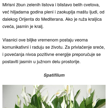
Mirisni žbun zelenih listova i blistavo belih cvetova,
već hiljadama godina pleni i zaokuplja maštu ljudi, od
dalekog Orijenta do Mediterana. Ako je ruža kraljica
cveća, jasmin je kralj.
Vlasnici ove biljke vremenom postaju veoma
komunikativni i raduju se životu. Za privlačenje sreće,
i povećanja nivoa pozitivne energije preporučuje se
postaviti jasmin u južnom delu prostorije.
Spatifilum