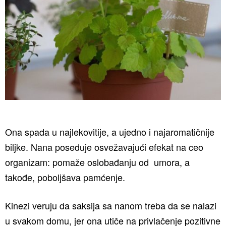
Ona spada u najlekovitije, a ujedno i najaromatičnije
biljke. Nana poseduje osvežavajući efekat na ceo
organizam: pomaže oslobađanju od umora, a
takođe, poboljšava pamćenje.
Kinezi veruju da saksija sa nanom treba da se nalazi
u svakom domu, jer ona utiče na privlačenje pozitivne