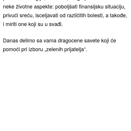
neke životne aspekte: poboljšati finansijsku situaciju,
privući sreću, isceljavati od različitih bolesti, a takođe,
i miriti one koji su u svađi.
Danas delimo sa vama dragocene savete koji će
pomoći pri izboru „zelenih prijatelja“.