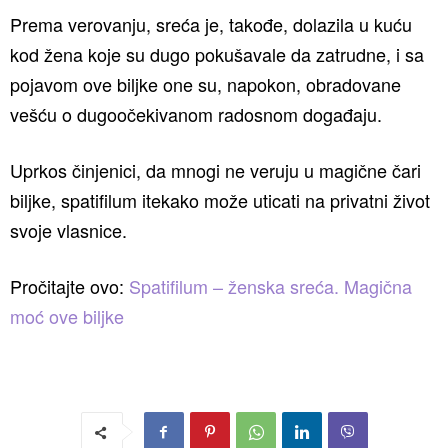
Prema verovanju, sreća je, takođe, dolazila u kuću
kod žena koje su dugo pokušavale da zatrudne, i sa
pojavom ove biljke one su, napokon, obradovane
vešću o dugoočekivanom radosnom događaju.
Uprkos činjenici, da mnogi ne veruju u magične čari
biljke, spatifilum itekako može uticati na privatni život
svoje vlasnice.
Pročitajte ovo:
Spatifilum – ženska sreća. Magična
moć ove biljke