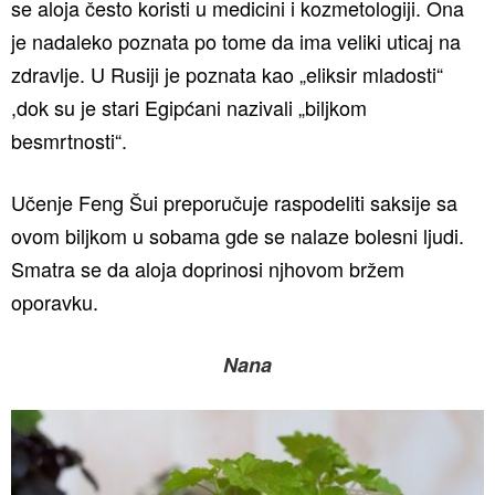
se aloja često koristi u medicini i kozmetologiji. Ona
je nadaleko poznata po tome da ima veliki uticaj na
zdravlje. U Rusiji je poznata kao „eliksir mladosti“
,dok su je stari Egipćani nazivali „biljkom
besmrtnosti“.
Učenje Feng Šui preporučuje raspodeliti saksije sa
ovom biljkom u sobama gde se nalaze bolesni ljudi.
Smatra se da aloja doprinosi njhovom bržem
oporavku.
Nana