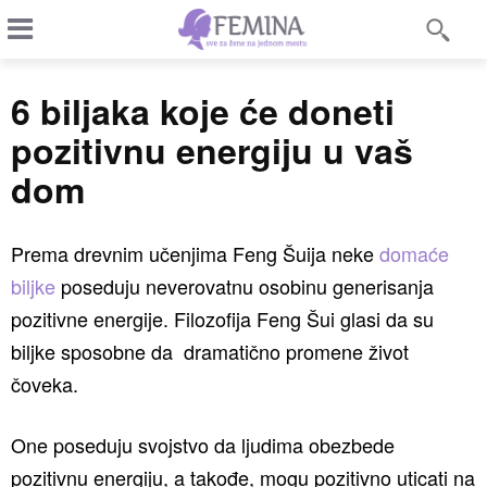
6 biljaka koje će doneti
pozitivnu energiju u vaš
dom
Prema drevnim učenjima Feng Šuija neke
domaće
biljke
poseduju neverovatnu osobinu generisanja
pozitivne energije. Filozofija Feng Šui glasi da su
biljke sposobne da dramatično promene život
čoveka.
One poseduju svojstvo da ljudima obezbede
pozitivnu energiju, a takođe, mogu pozitivno uticati na