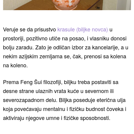
Veruje se da prisustvo
krasule (biljke novca)
u
prostoriji, pozitivno utiče na posao, i vlasniku donosi
bolju zaradu. Zato je odličan izbor za kancelarije, a u
nekim azijskim zemljama se, čak, prenosi sa kolena
na koleno.
Prema Feng Šui filozofiji, biljku treba postaviti sa
desne strane ulaznih vrata kuće u severnom ili
severozapadnom delu. Biljka poseduje eterična ulja
koja povećavaju mentalnu i fizičku budnost čoveka i
aktiviraju njegove umne i fizičke sposobnosti.