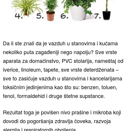
Da li ste znali da je vazduh u stanovima i kućama
nekoliko puta zagađeniji nego napolju? Sve vrste
aparata za domaćinstvo, PVC stolarija, nameštaj od
iverice, linoleum, tapete, sve vrste deterdženata –
sve to zasićuje vazduh u stanovima i kancelarijama
toksičnim jedinjenima kao što su: benzen, toluen,
fenol, formaldehid i druge štetne supstance.
Rezultat toga je povišen nivo prašine i mikroba koji
dovodi do pogoršanja zdravlja čoveka, razvoja
alergija i respiratornih oboljenja.