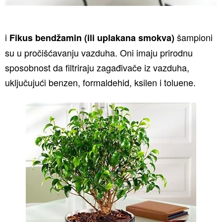
i
šampioni
Fikus bendžamin (ili uplakana smokva)
su u pročišćavanju vazduha. Oni imaju prirodnu
sposobnost da filtriraju zagađivače iz vazduha,
uključujući benzen, formaldehid, ksilen i toluene.