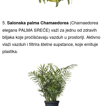
5.
(Chamaedorea
Salonska palma Chamaedorea
elegans PALMA SREĆE) važi za jednu od zdravih
biljaka koje pročišćavaju vazduh u prostoriji. Aktivno
vlaži vazduh i filtrira štetne supstance, koje emituje
plastika.