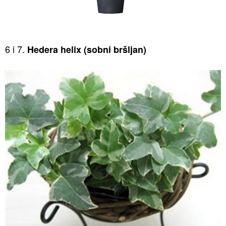
6 i 7.
Hedera helix (sobni bršljan)