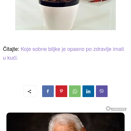
Čitajte:
Koje sobne biljke je opasno po zdravlje imati
u kući.