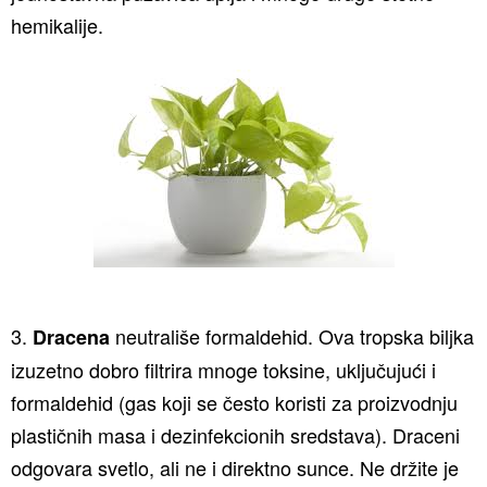
hemikalije.
3.
neutrališe formaldehid. Ova tropska biljka
Dracena
izuzetno dobro filtrira mnoge toksine, uključujući i
formaldehid (gas koji se često koristi za proizvodnju
plastičnih masa i dezinfekcionih sredstava). Draceni
odgovara svetlo, ali ne i direktno sunce. Ne držite je