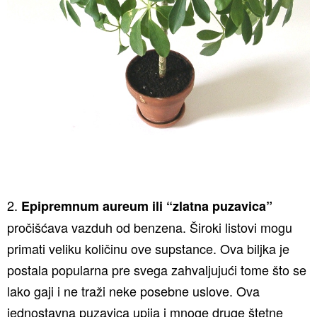
2.
Epipremnum aureum ili “zlatna puzavica”
pročišćava vazduh od benzena. Široki listovi mogu
primati veliku količinu ove supstance. Ova biljka je
postala popularna pre svega zahvaljujući tome što se
lako gaji i ne traži neke posebne uslove. Ova
jednostavna puzavica upija i mnoge druge štetne