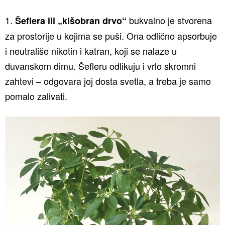
1.
bukvalno je stvorena
Šeflera ili „kišobran drvo“
za prostorije u kojima se puši. Ona odlično apsorbuje
i neutrališe nikotin i katran, koji se nalaze u
duvanskom dimu. Šefleru odlikuju i vrlo skromni
zahtevi – odgovara joj dosta svetla, a treba je samo
pomalo zalivati.