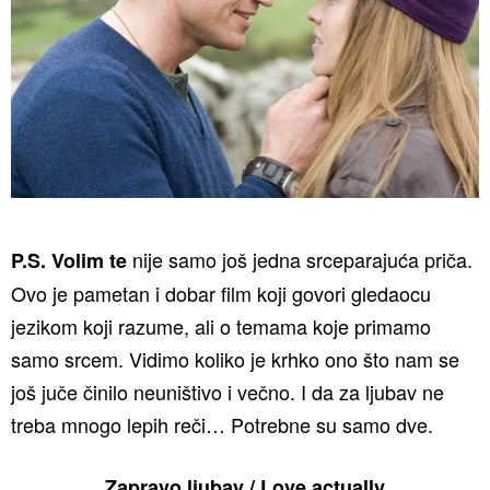
nije samo još jedna srceparajuća priča.
P.S. Volim te
Ovo je pametan i dobar film koji govori gledaocu
jezikom koji razume, ali o temama koje primamo
samo srcem. Vidimo koliko je krhko ono što nam se
još juče činilo neuništivo i večno. I da za ljubav ne
treba mnogo lepih reči… Potrebne su samo dve.
Zapravo ljubav / Love actually