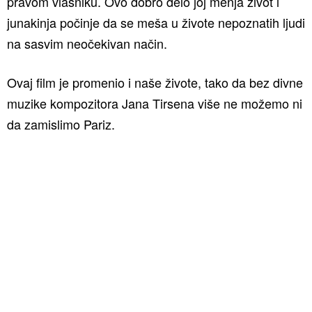
pravom vlasniku. Ovo dobro delo joj menja život i
junakinja počinje da se meša u živote nepoznatih ljudi
na sasvim neočekivan način.
Ovaj film je promenio i naše živote, tako da bez divne
muzike kompozitora Jana Tirsena više ne možemo ni
da zamislimo Pariz.