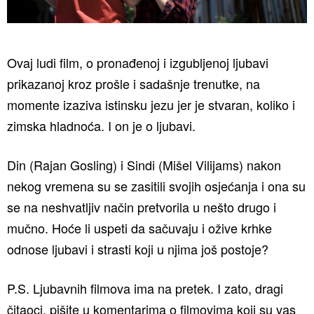
Ovaj ludi film, o pronađenoj i izgubljenoj ljubavi
prikazanoj kroz prošle i sadašnje trenutke, na
momente izaziva istinsku jezu jer je stvaran, koliko i
zimska hladnoća. I on je o ljubavi.
Din (Rajan Gosling) i Sindi (Mišel Vilijams) nakon
nekog vremena su se zasitili svojih osjećanja i ona su
se na neshvatljiv način pretvorila u nešto drugo i
mučno. Hoće li uspeti da sačuvaju i ožive krhke
odnose ljubavi i strasti koji u njima još postoje?
P.S. Ljubavnih filmova ima na pretek. I zato, dragi
čitaoci, pišite u komentarima o filmovima koji su vas