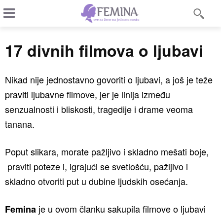
17 divnih filmova o ljubavi
Nikad nije jednostavno govoriti o ljubavi, a još je teže
praviti ljubavne filmove, jer je linija između
senzualnosti i bliskosti, tragedije i drame veoma
tanana.
Poput slikara, morate pažljivo i skladno mešati boje,
praviti poteze i, igrajući se svetlošću, pažljivo i
skladno otvoriti put u dubine ljudskih osećanja.
je u ovom članku sakupila filmove o ljubavi
Femina