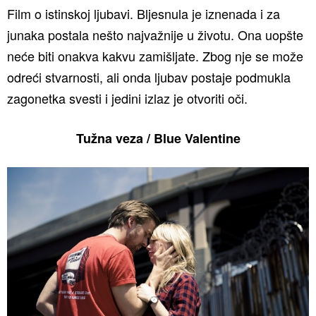
Film o istinskoj ljubavi. Bljesnula je iznenada i za
junaka postala nešto najvažnije u životu. Ona uopšte
neće biti onakva kakvu zamišljate. Zbog nje se može
odreći stvarnosti, ali onda ljubav postaje podmukla
zagonetka svesti i jedini izlaz je otvoriti oči.
Tužna veza / Blue Valentine