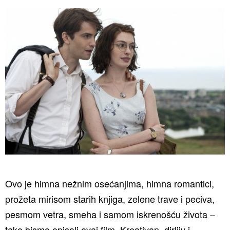
Ovo je himna nežnim osećanjima, himna romantici,
prožeta mirisom starih knjiga, zelene trave i peciva,
pesmom vetra, smeha i samom iskrenošću života –
tako bismo opisali ovaj film. Kreativan, dirljiv i