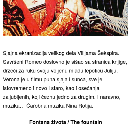
Sjajna ekranizacija velikog dela Vilijama Šekspira.
Savršeni Romeo doslovno je sišao sa stranica knjige,
držeći za ruku svoju voljenu mladu lepoticu Juliju.
Verona je u filmu puna sjaja i sunca, sve je
istovremeno i novo i staro, kao i osećanja
zaljubljenih, koji čeznu jedno za drugim. I naravno,
muzika… Čarobna muzika Nina Rotija.
Fontana života / The fountain