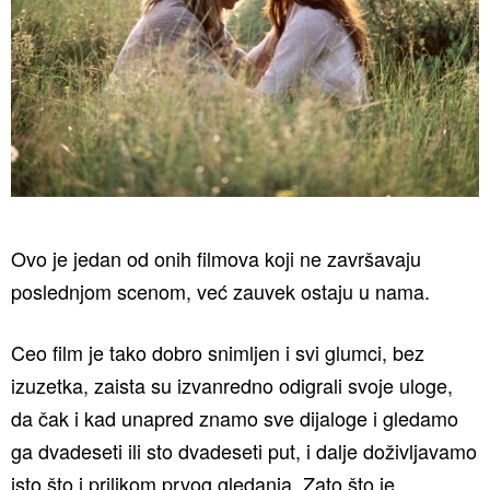
Ovo je jedan od onih filmova koji ne završavaju
poslednjom scenom, već zauvek ostaju u nama.
Ceo film je tako dobro snimljen i svi glumci, bez
izuzetka, zaista su izvanredno odigrali svoje uloge,
da čak i kad unapred znamo sve dijaloge i gledamo
ga dvadeseti ili sto dvadeseti put, i dalje doživljavamo
isto što i prilikom prvog gledanja. Zato što je