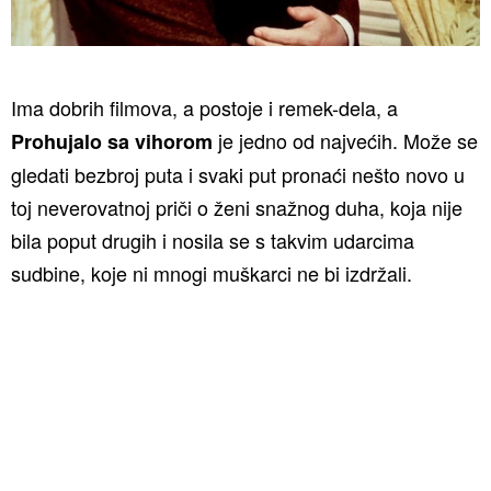
Ima dobrih filmova, a postoje i remek-dela, a
je jedno od najvećih. Može se
Prohujalo sa vihorom
gledati bezbroj puta i svaki put pronaći nešto novo u
toj neverovatnoj priči o ženi snažnog duha, koja nije
bila poput drugih i nosila se s takvim udarcima
sudbine, koje ni mnogi muškarci ne bi izdržali.