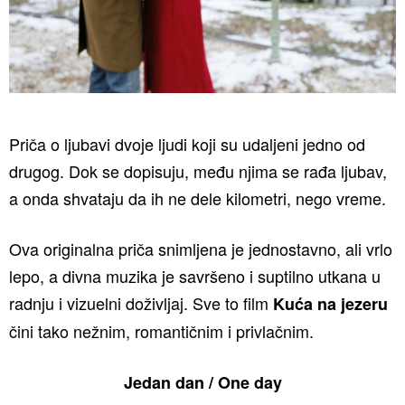
Priča o ljubavi dvoje ljudi koji su udaljeni jedno od
drugog. Dok se dopisuju, među njima se rađa ljubav,
a onda shvataju da ih ne dele kilometri, nego vreme.
Ova originalna priča snimljena je jednostavno, ali vrlo
lepo, a divna muzika je savršeno i suptilno utkana u
radnju i vizuelni doživljaj. Sve to film
Kuća na jezeru
čini tako nežnim, romantičnim i privlačnim.
Jedan dan / One day