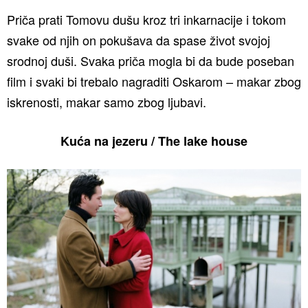
Priča prati Tomovu dušu kroz tri inkarnacije i tokom
svake od njih on pokušava da spase život svojoj
srodnoj duši. Svaka priča mogla bi da bude poseban
film i svaki bi trebalo nagraditi Oskarom – makar zbog
iskrenosti, makar samo zbog ljubavi.
Kuća na jezeru / The lake house