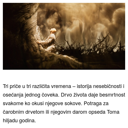
Tri priče u tri različita vremena – istorija nesebičnosti i
osećanja jednog čoveka. Drvo života daje besmrtnost
svakome ko okusi njegove sokove. Potraga za
čarobnim drvetom ili njegovim darom opseda Toma
hiljadu godina.