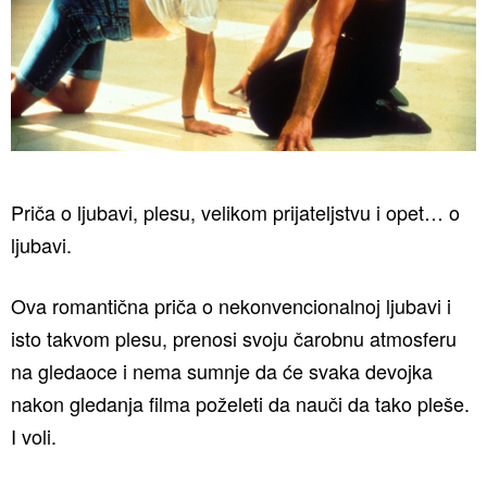
Priča o ljubavi, plesu, velikom prijateljstvu i opet… o
ljubavi.
Ova romantična priča o nekonvencionalnoj ljubavi i
isto takvom plesu, prenosi svoju čarobnu atmosferu
na gledaoce i nema sumnje da će svaka devojka
nakon gledanja filma poželeti da nauči da tako pleše.
I voli.