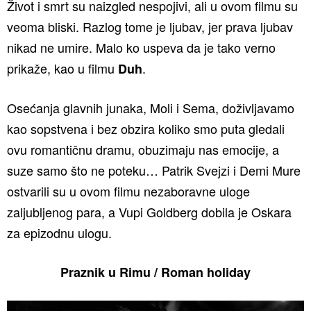
Život i smrt su naizgled nespojivi, ali u ovom filmu su
veoma bliski. Razlog tome je ljubav, jer prava ljubav
nikad ne umire. Malo ko uspeva da je tako verno
prikaže, kao u filmu
.
Duh
Osećanja glavnih junaka, Moli i Sema, doživljavamo
kao sopstvena i bez obzira koliko smo puta gledali
ovu romantičnu dramu, obuzimaju nas emocije, a
suze samo što ne poteku… Patrik Svejzi i Demi Mure
ostvarili su u ovom filmu nezaboravne uloge
zaljubljenog para, a Vupi Goldberg dobila je Oskara
za epizodnu ulogu.
Praznik u Rimu / Roman holiday