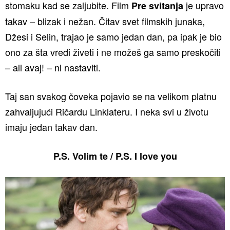
stomaku kad se zaljubite. Film
je upravo
Pre svitanja
takav – blizak i nežan. Čitav svet filmskih junaka,
Džesi i Selin, trajao je samo jedan dan, pa ipak je bio
ono za šta vredi živeti i ne možeš ga samo preskočiti
– ali avaj! – ni nastaviti.
Taj san svakog čoveka pojavio se na velikom platnu
zahvaljujući Ričardu Linklateru. I neka svi u životu
imaju jedan takav dan.
P.S. Volim te / P.S. I love you