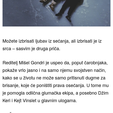
Možete izbrisati ljubav iz sećanja, ali izbrisati je iz
srca – sasvim je druga priča.
Reditelj Mišel Gondri je uspeo da, poput čarobnjaka,
pokaže vrlo jasno i na samo njemu svojstven način,
kako se u životu ne može samo pritisnuti dugme za
brisanje, koje će poništiti prava osećanja. U tome mu
je pomogla odlična glumačka ekipa, a posebno Džim
Keri i Kejt Vinslet u glavnim ulogama.