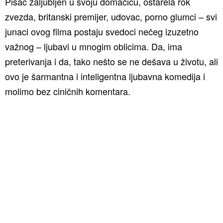
Pisac zaljubljen u svoju domaćicu, ostarela rok
zvezda, britanski premijer, udovac, porno glumci – svi
junaci ovog filma postaju svedoci nečeg izuzetno
važnog – ljubavi u mnogim oblicima. Da, ima
preterivanja i da, tako nešto se ne dešava u životu, ali
ovo je šarmantna i inteligentna ljubavna komedija i
molimo bez ciničnih komentara.