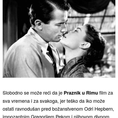
Slobodno se može reći da je
film za
Praznik u Rimu
sva vremena i za svakoga, jer teško da iko može
ostati ravnodušan pred božanstvenom Odri Hepbern,
impozantnim Gregorijem Pekom i njihovom divnom