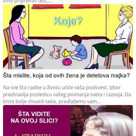
smo pripremili test,...
Šta mislite, koja od ovih žena je detetova majka?
Na sve što radite u životu utiče vaša podsvest. Izbor
predstavlja posledicu vašeg poimanja sveta i razvoja. Da
biste bolje shvatili sebe, predlažemo vam...