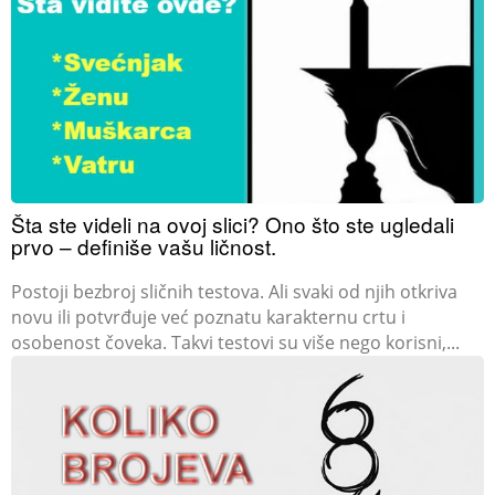
Šta ste videli na ovoj slici? Ono što ste ugledali
prvo – definiše vašu ličnost.
Postoji bezbroj sličnih testova. Ali svaki od njih otkriva
novu ili potvrđuje već poznatu karakternu crtu i
osobenost čoveka. Takvi testovi su više nego korisni,...