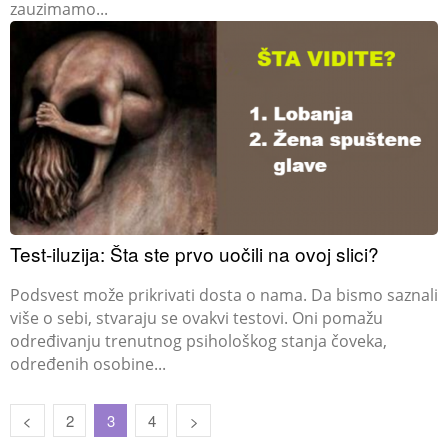
zauzimamo...
Test-iluzija: Šta ste prvo uočili na ovoj slici?
Podsvest može prikrivati dosta o nama. Da bismo saznali
više o sebi, stvaraju se ovakvi testovi. Oni pomažu
određivanju trenutnog psihološkog stanja čoveka,
određenih osobine...
2
3
4