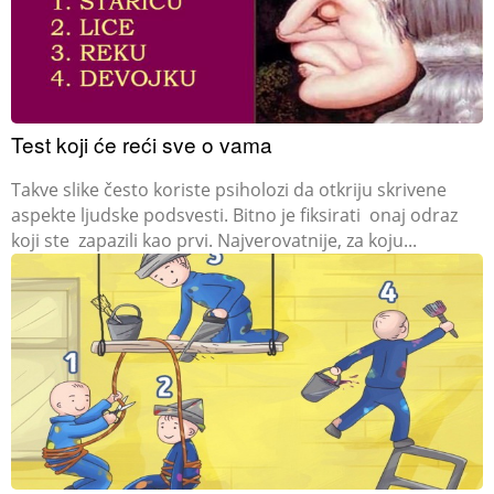
Test koji će reći sve o vama
Takve slike često koriste psiholozi da otkriju skrivene
aspekte ljudske podsvesti. Bitno je fiksirati onaj odraz
koji ste zapazili kao prvi. Najverovatnije, za koju...