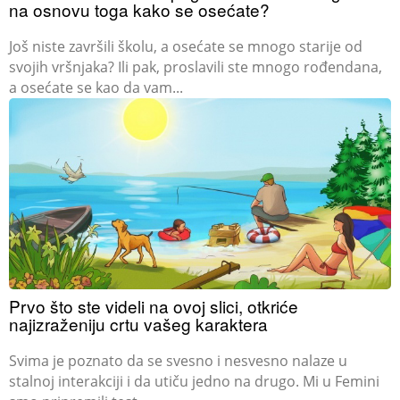
na osnovu toga kako se osećate?
Još niste završili školu, a osećate se mnogo starije od
svojih vršnjaka? Ili pak, proslavili ste mnogo rođendana,
a osećate se kao da vam...
Prvo što ste videli na ovoj slici, otkriće
najizraženiju crtu vašeg karaktera
Svima je poznato da se svesno i nesvesno nalaze u
stalnoj interakciji i da utiču jedno na drugo. Mi u Femini