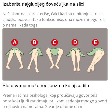
Izaberite najglupljeg čovečuljka na slici
Naš izbor nas karakteriše, čak i kad su u pitanju sitnice.
Ljudska posvest tako funkcioniše, ona može mnogo reći
o nama i kada toga...
Šta o vama može reći poza u kojoj sedite.
Prema rečima psihologa, koji proučavaju govor tela,
poza koju ljudi zauzimaju prilikom sedenja mnogo govori
o njihovim namerama. Stvar je u tome da mi