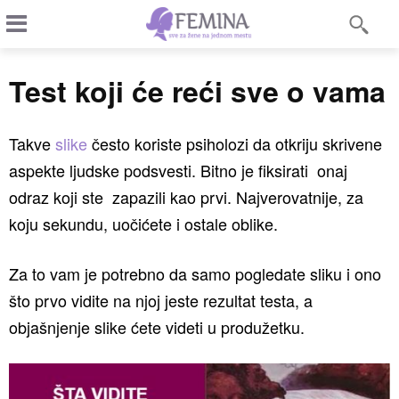
Test koji će reći sve o vama
Takve
slike
često koriste psiholozi da otkriju skrivene
aspekte ljudske podsvesti. Bitno je fiksirati onaj
odraz koji ste zapazili kao prvi. Najverovatnije, za
koju sekundu, uočićete i ostale oblike.
Za to vam je potrebno da samo pogledate sliku i ono
što prvo vidite na njoj jeste rezultat testa, a
objašnjenje slike ćete videti u produžetku.