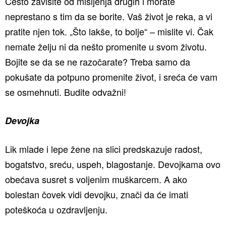
Često zavisite od mišljenja drugih i morate
neprestano s tim da se borite. Vaš život je reka, a vi
pratite njen tok. „Što lakše, to bolje“ – mislite vi. Čak
nemate želju ni da nešto promenite u svom životu.
Bojite se da se ne razočarate? Treba samo da
pokušate da potpuno promenite život, i sreća će vam
se osmehnuti. Budite odvažni!
Devojka
Lik mlade i lepe žene na slici predskazuje radost,
bogatstvo, sreću, uspeh, blagostanje. Devojkama ovo
obećava susret s voljenim muškarcem. A ako
bolestan čovek vidi devojku, znači da će imati
poteškoća u ozdravljenju.