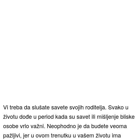
Vi treba da slušate savete svojih roditelja. Svako u
životu dođe u period kada su savet ili mišljenje bliske
osobe vrlo važni. Neophodno je da budete veoma
pažljivi, jer u ovom trenutku u vašem životu ima