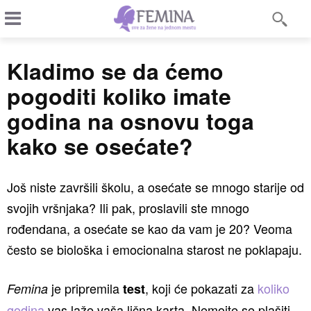
Kladimo se da ćemo
pogoditi koliko imate
godina na osnovu toga
kako se osećate?
Još niste završili školu, a osećate se mnogo starije od
svojih vršnjaka? Ili pak, proslavili ste mnogo
rođendana, a osećate se kao da vam je 20? Veoma
često se biološka i emocionalna starost ne poklapaju.
je pripremila
, koji će pokazati za
koliko
Femina
test
godina
vas laže vaša lična karta. Nemojte se plašiti