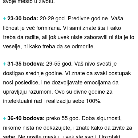
svoje mesto u životu.
20-29 god. Predivne godine. Vaša
♦
23-30 boda:
ličnost je već formirana. Vi sami znate šta i kako
treba da radite, ali još uvek niste zaboravili ni šta je to
veselje, ni kako treba da se odmorite.
29-55 god. Vaš nivo svesti je
♦
31-35 bodova:
dostigao srednje godine. Vi znate da svaki postupak
nosi posledice, i ne dozvoljavate emocijama da
upravljaju razumom. Ovo su divne godine za
intelektualni rad i realizaciju sebe 100%.
preko 55 god. Doba sigurnosti,
♦
36-40 bodova:
nikome ništa ne dokazujete, i znate kako da živite za
sebe. Ne nosite masku, uvek ste svoji, filozofski