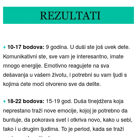
9 godina. U duši ste još uvek dete.
♦
10-17 bodova:
Komunikativni ste, sve vam je interesantno, imate
mnogo energije. Emotivno reagujete na sva
dešavanja u vašem životu, i potrebni su vam ljudi s
kojima ćete moći otvoreno sve da delite.
15-19 god. Duša tinejdžera koja
♦
18-22 bodova:
neprestano traži nove emocije, kojoj je potrebno da
buntuje, da pokorava svet i otkriva novo, kako u sebi,
tako i u drugim ljudima. To je period, kada se traži