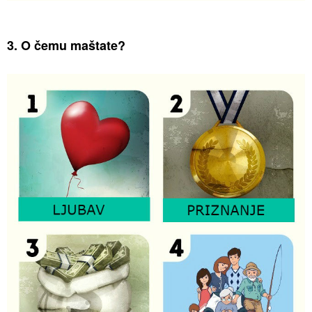
3. O čemu maštate?