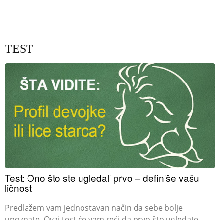
TEST
Test: Ono što ste ugledali prvo – definiše vašu
ličnost
Predlažem vam jednostavan način da sebe bolje
upoznate. Ovaj test će vam reći da prvo što ugledate,