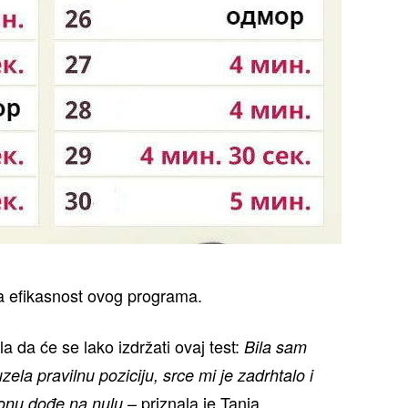
ba efikasnost ovog programa.
la da će se lako izdržati ovaj test:
Bila sam
a pravilnu poziciju, srce mi je zadrhtalo i
– priznala je Tanja.
fonu dođe na nulu