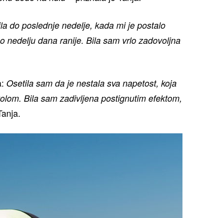
la do poslednje nedelje, kada mi je postalo
 nedelju dana ranije. Bila sam vrlo zadovoljna
a:
Osetila sam da je nestala sva napetost, koja
olom. Bila sam zadivljena postignutim efektom,
Tanja.