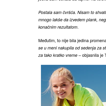
Postala sam čvršća. Nisam to shvati
mnogo lakše da izvedem plank, nego
.
konačnim rezultatom
Međutim, to nije bila jedina promen
se u meni nakupila od sedenja za st
– objasnila je 
za tako kratko vreme