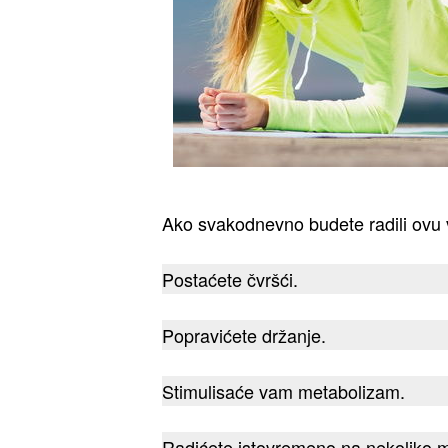
Ako svakodnevno budete radili ovu 
Postaćete čvršći.
Popravićete držanje.
Stimulisaće vam metabolizam.
Radićete istovremeno na nekoliko m