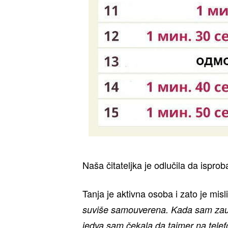
Naša čitateljka je odlučila da ispro
Tanja je aktivna osoba i zato je misli
suviše samouverena. Kada sam zauzel
jedva sam čekala da tajmer na tele