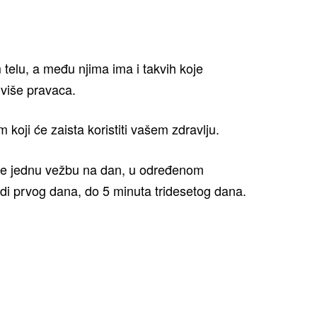
telu, a među njima ima i takvih koje
 više pravaca.
oji će zaista koristiti vašem zdravlju.
ite jednu vežbu na dan, u određenom
i prvog dana, do 5 minuta tridesetog dana.