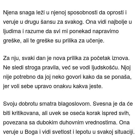
Njena snaga leži u njenoj sposobnosti da oprosti i
veruje u drugu šansu za svakog. Ona vidi najbolje u
ljudima i razume da svi mi ponekad napravimo
greške, ali te greške su prilika za učenje.
Za nju, svaki dan je nova prilika za početak iznova.
Ne sledi stroga pravila, već se vodi ljudskošću. Njoj
nije potrebno da joj neko govori kako da se ponaša,
jer voli sebe upravo onakvu kakva jeste.
Svoju dobrotu smatra blagoslovom. Svesna je da će
biti kritikovana, ali uvek se oseća korak ispred svih,
povezana sa dubokim duhovnim vrednostima. Ona
veruje u Boga i vidi svetlost i lepotu u svakoj situaciji.