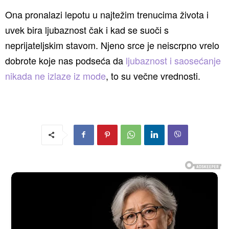
Ona pronalazi lepotu u najtežim trenucima života i
uvek bira ljubaznost čak i kad se suoči s
neprijateljskim stavom. Njeno srce je neiscrpno vrelo
dobrote koje nas podseća da
ljubaznost i saosećanje
nikada ne izlaze iz mode
, to su večne vrednosti.