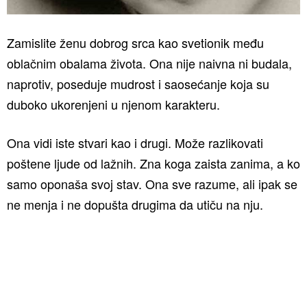
Zamislite ženu dobrog srca kao svetionik među
oblačnim obalama života. Ona nije naivna ni budala,
naprotiv, poseduje mudrost i saosećanje koja su
duboko ukorenjeni u njenom karakteru.
Ona vidi iste stvari kao i drugi. Može razlikovati
poštene ljude od lažnih. Zna koga zaista zanima, a ko
samo oponaša svoj stav. Ona sve razume, ali ipak se
ne menja i ne dopušta drugima da utiču na nju.