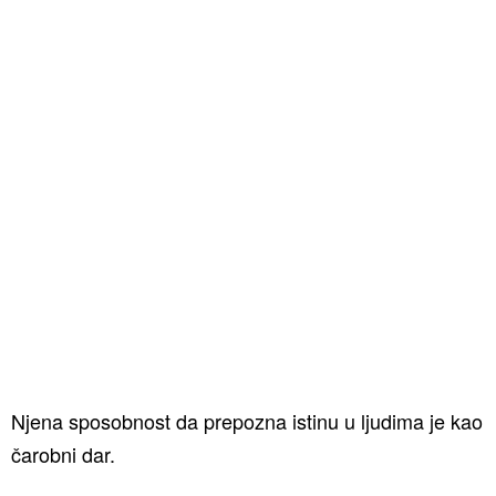
Njena sposobnost da prepozna istinu u ljudima je kao
čarobni dar.