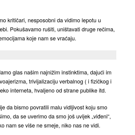
emo kritičari, nesposobni da vidimo lepotu u
bi. Pokušavamo rušiti, uništavati druge rečima,
emocijama koje nam se vraćaju.
amo glas našim najnižim instinktima, dajući im
ajerizma, trivijalizaciju verbalnog ( i fizičkog i
reko interneta, hvaljeno od strane publike itd.
e da bismo povratili malu vidljivost koju smo
šimo, da se uverimo da smo još uvijek „viđeni“,
o nam se više ne smeje, niko nas ne vidi.