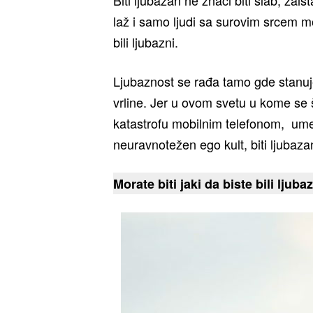
laž i samo ljudi sa surovim srcem mog
bili ljubazni.
Ljubaznost se rađa tamo gde stanuje
vrline. Jer u ovom svetu u kome se š
katastrofu mobilnim telefonom, um
neuravnotežen ego kult, biti ljubazan
​Morate biti jaki da biste bili ljubaz