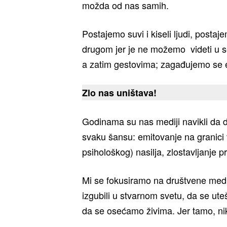
možda od nas samih.
Postajemo suvi i kiseli ljudi, postaj
drugom jer je ne možemo videti u se
a zatim gestovima; zagađujemo se 
Zlo nas uništava!
Godinama su nas mediji navikli da d
svaku šansu: emitovanje na granici vo
psihološkog) nasilja, zlostavljanje p
Mi se fokusiramo na društvene medij
izgubili u stvarnom svetu, da se ute
da se osećamo živima. Jer tamo, nik