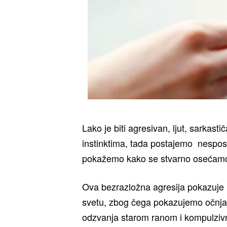
Lako je biti agresivan, ljut, sarkastič
instinktima, tada postajemo nespo
pokažemo kako se stvarno osećamo
Ova bezrazložna agresija pokazuje
svetu, zbog čega pokazujemo očnjake
odzvanja starom ranom i kompulzivn