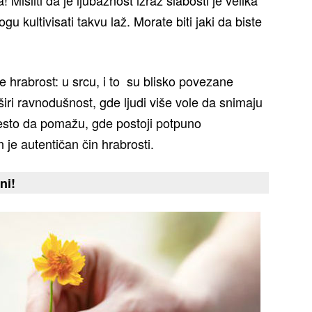
u kultivisati takvu laž. Morate biti jaki da biste
 hrabrost: u srcu, i to su blisko povezane
iri ravnodušnost, gde ljudi više vole da snimaju
esto da pomažu, gde postoji potpuno
 je autentičan čin hrabrosti.
ni!