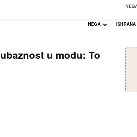
NEGA
ISHRANA
ljubaznost u modu: To