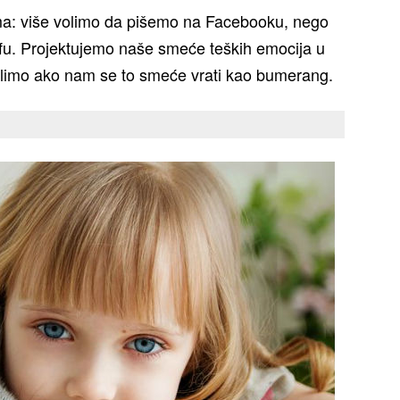
dima: više volimo da pišemo na Facebooku, nego
fu. Projektujemo naše smeće teških emocija u
žalimo ako nam se to smeće vrati kao bumerang.