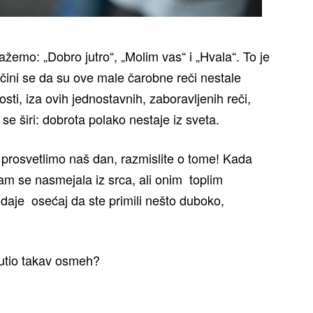
ažemo: „Dobro jutro“, „Molim vas“ i „Hvala“. To je
čini se da su ove male čarobne reči nestale
ti, iza ovih jednostavnih, zaboravljenih reči,
 se širi: dobrota polako nestaje iz sveta.
 prosvetlimo naš dan, razmislite o tome! Kada
vam se nasmejala iz srca, ali onim toplim
daje osećaj da ste primili nešto duboko,
putio takav osmeh?