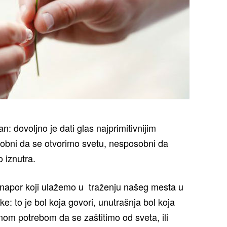
an: dovoljno je dati glas najprimitivnijim
sobni da se otvorimo svetu, nesposobni da
 iznutra.
 napor koji ulažemo u traženju našeg mesta u
: to je bol koja govori, unutrašnja bol koja
om potrebom da se zaštitimo od sveta, ili