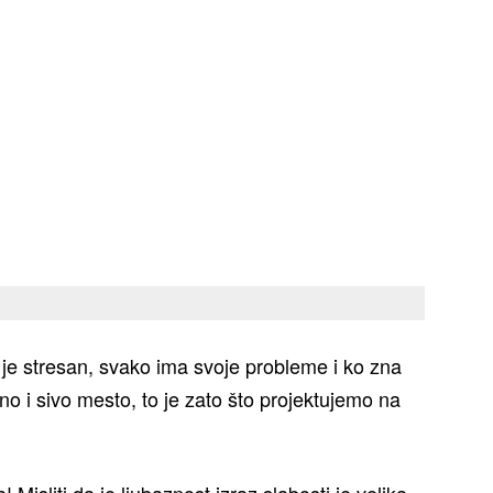
ot je stresan, svako ima svoje probleme i ko zna
rno i sivo mesto, to je zato što projektujemo na
a! Misliti da je ljubaznost izraz slabosti je velika