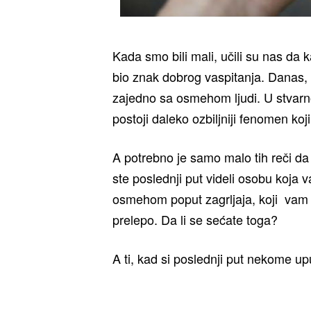
Kada smo bili mali, učili su nas da k
bio znak dobrog vaspitanja. Danas, 
zajedno sa osmehom ljudi. U stvarnos
postoji daleko ozbiljniji fenomen koji
A potrebno je samo malo tih reči da
ste poslednji put videli osobu koja 
osmehom poput zagrljaja, koji vam 
prelepo. Da li se sećate toga?
A ti, kad si poslednji put nekome u