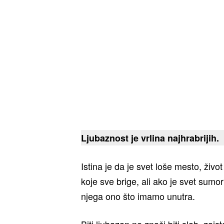
Ljubaznost je vrlina najhrabrijih.
Istina je da je svet loše mesto, živ
koje sve brige, ali ako je svet sumo
njega ono što imamo unutra.
Biti ljubazan ne znači biti slab, zaist