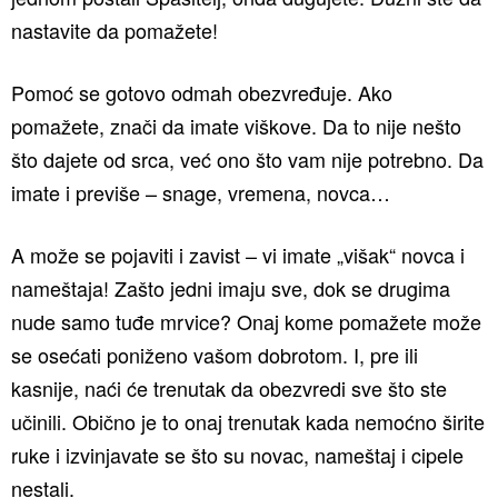
nastavite da pomažete!
Pomoć se gotovo odmah obezvređuje. Ako
pomažete, znači da imate viškove. Da to nije nešto
što dajete od srca, već ono što vam nije potrebno. Da
imate i previše – snage, vremena, novca…
A može se pojaviti i zavist – vi imate „višak“ novca i
nameštaja! Zašto jedni imaju sve, dok se drugima
nude samo tuđe mrvice? Onaj kome pomažete može
se osećati poniženo vašom dobrotom. I, pre ili
kasnije, naći će trenutak da obezvredi sve što ste
učinili. Obično je to onaj trenutak kada nemoćno širite
ruke i izvinjavate se što su novac, nameštaj i cipele
nestali.