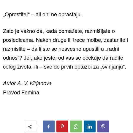
„Oprostite!“ – ali oni ne opraštaju.
Zato je važno da, kada pomažete, razmišljate o
posledicama. Nakon druge ili treće molbe, zastanite i
razmislite – da li ste se nesvesno upustili u „radni
odnos“? Jer, ako jeste, od vas se očekuje da radite
celog života. Ili – sve do prvih optužbi za „svinjariju“.
Autor A. V. Kirjanova
Prevod Femina