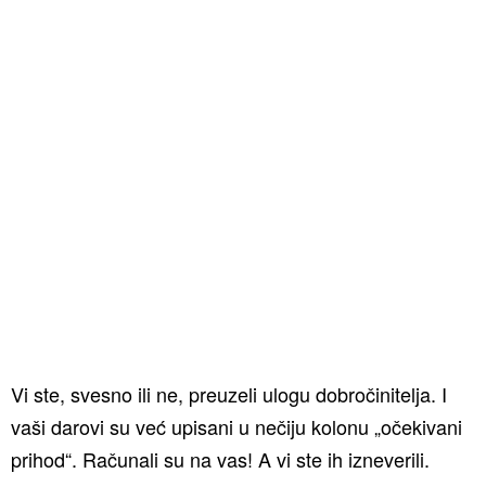
Vi ste, svesno ili ne, preuzeli ulogu dobročinitelja. I
vaši darovi su već upisani u nečiju kolonu „očekivani
prihod“. Računali su na vas! A vi ste ih izneverili.