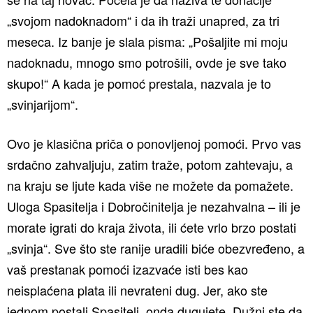
„svojom nadoknadom“ i da ih traži unapred, za tri
meseca. Iz banje je slala pisma: „Pošaljite mi moju
nadoknadu, mnogo smo potrošili, ovde je sve tako
skupo!“ A kada je pomoć prestala, nazvala je to
„svinjarijom“.
Ovo je klasična priča o ponovljenoj pomoći. Prvo vas
srdačno zahvaljuju, zatim traže, potom zahtevaju, a
na kraju se ljute kada više ne možete da pomažete.
Uloga Spasitelja i Dobročinitelja je nezahvalna – ili je
morate igrati do kraja života, ili ćete vrlo brzo postati
„svinja“. Sve što ste ranije uradili biće obezvređeno, a
vaš prestanak pomoći izazvaće isti bes kao
neisplaćena plata ili nevrateni dug. Jer, ako ste
jednom postali Spasitelj, onda dugujete. Dužni ste da