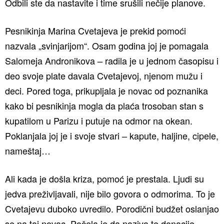
Odbili ste da nastavite i time srušili nečije planove.
Pesnikinja Marina Cvetajeva je prekid pomoći
nazvala „svinjarijom“. Osam godina joj je pomagala
Salomeja Andronikova – radila je u jednom časopisu i
deo svoje plate davala Cvetajevoj, njenom mužu i
deci. Pored toga, prikupljala je novac od poznanika
kako bi pesnikinja mogla da plaća trosoban stan s
kupatilom u Parizu i putuje na odmor na okean.
Poklanjala joj je i svoje stvari – kapute, haljine, cipele,
nameštaj…
Ali kada je došla kriza, pomoć je prestala. Ljudi su
jedva preživljavali, nije bilo govora o odmorima. To je
Cvetajevu duboko uvredilo. Porodični budžet oslanjao
se na taj novac. Počela je da naziva te donacije