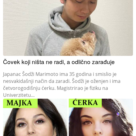
Čovek koji ništa ne radi, a odlično zarađuje
Japanac Šodži Marimoto ima 35 godina i smislio je
nesvakidašnji način da zaradi. Šodži je oženjen i ima
četvorogodišnju ćerku. Magistrirao je fiziku na
Univerzitetu...