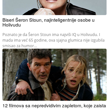
Biseri Šeron Stoun, najinteligentnije osobe u
Holivudu
Poznato je da Šeron Stoun ima najviši IQ u Holivudu. I
mada ima već 65 godine, ova sjajna glumica nije izgubila
smisao za humor...
12 filmova sa nepredvidivim zapletom, koje zaista