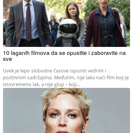
10 laganih filmova da se opustite i zaboravite na
sve
Uvek je lepo slobodne časove ispuniti vedrim i
pozitivnim sadržajima. Međutim, nije lako naći film koji je
istovremeno lak, a nije glup – koji...