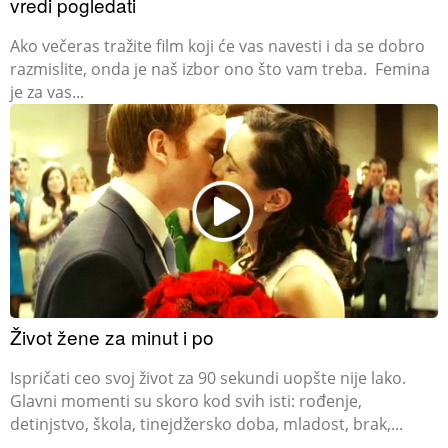
vredi pogledati
Ako večeras tražite film koji će vas navesti i da se dobro
razmislite, onda je naš izbor ono što vam treba. Femina
je za vas...
Život žene za minut i po
Ispričati ceo svoj život za 90 sekundi uopšte nije lako.
Glavni momenti su skoro kod svih isti: rođenje,
detinjstvo, škola, tinejdžersko doba, mladost, brak,...