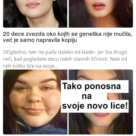
20 dece zvezda oko kojih se genetika nije mučila,
već je samo napravila kopiju
Očigledno, iver ne pada daleko od klade - jer šta drugo
reći, kad pogledate decu nekih slavnih ličnosti. Neki od
njih toliko liče na svoje...