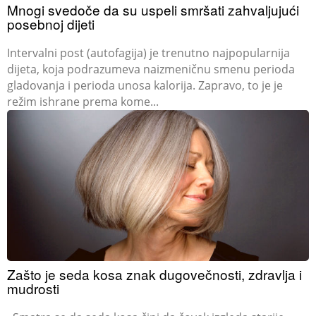
Mnogi svedoče da su uspeli smršati zahvaljujući
posebnoj dijeti
Intervalni post (autofagija) je trenutno najpopularnija
dijeta, koja podrazumeva naizmeničnu smenu perioda
gladovanja i perioda unosa kalorija. Zapravo, to je je
režim ishrane prema kome...
Zašto je seda kosa znak dugovečnosti, zdravlja i
mudrosti