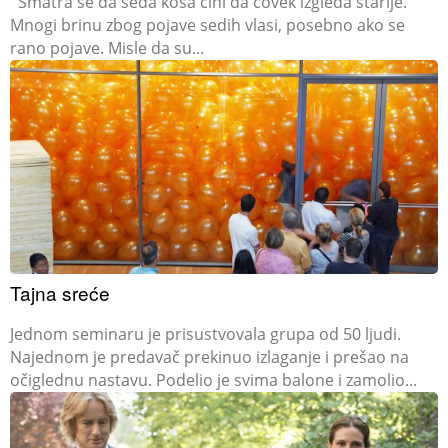
Smatra se da seda kosa čini da čovek izgleda starije.
Mnogi brinu zbog pojave sedih vlasi, posebno ako se
rano pojave. Misle da su...
Tajna sreće
Jednom seminaru je prisustvovala grupa od 50 ljudi.
Najednom je predavač prekinuo izlaganje i prešao na
očiglednu nastavu. Podelio je svima balone i zamolio...