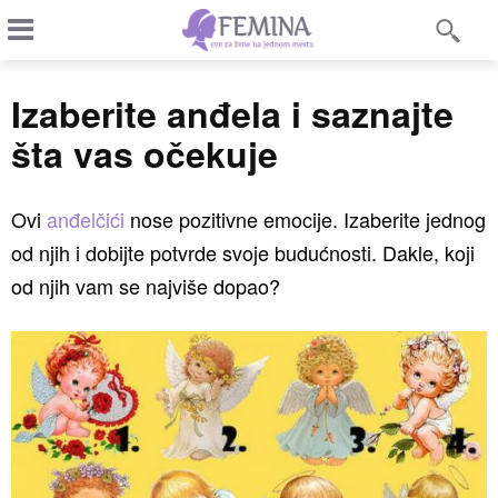
Izaberite anđela i saznajte
šta vas očekuje
Ovi
anđelčići
nose pozitivne emocije. Izaberite jednog
od njih i dobijte potvrde svoje budućnosti. Dakle, koji
od njih vam se najviše dopao?