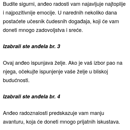
Budite sigurni, anđeo radosti vam najavljuje najtoplije
i najpozitivnije emocije. U narednih nekoliko dana
postaćete učesnik čudesnih događaja, koji će vam
doneti mnogo zadovoljstva i sreće.
Izabrali ste anđela br. 3
Ovaj anđeo ispunjava želje. Ako je vaš izbor pao na
njega, očekujte ispunjenje vaše želje u bliskoj
budućnosti.
Izabrali ste anđela br. 4
Anđeo radoznalosti predskazuje vam manju
avanturu, koja će doneti mnogo prijatnih iskustava.