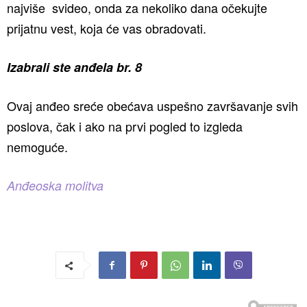
najviše svideo, onda za nekoliko dana očekujte
prijatnu vest, koja će vas obradovati.
Izabrali ste anđela br. 8
Ovaj anđeo sreće obećava uspešno završavanje svih
poslova, čak i ako na prvi pogled to izgleda
nemoguće.
Anđeoska molitva