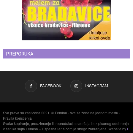
PREPORUKA
FACEBOOK
INSTAGRAM
Sva prava su zasticena 2021. © Femina - sve za žene na jednom mestu -
Pravila korišćenja
Svako kopiranje, preuzimanje ili reprodukcija sadržaja bez pisanog odobrenja
vlasnika sajta Femina – UspesnaZena.com je strogo zabranjena. Website by
I