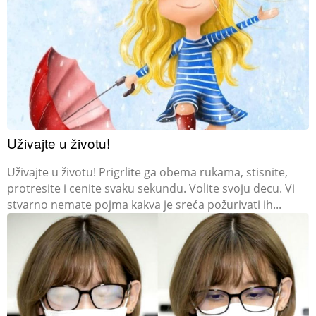
Uživajte u životu!
Uživajte u životu! Prigrlite ga obema rukama, stisnite,
protresite i cenite svaku sekundu. Volite svoju decu. Vi
stvarno nemate pojma kakva je sreća požurivati ih...