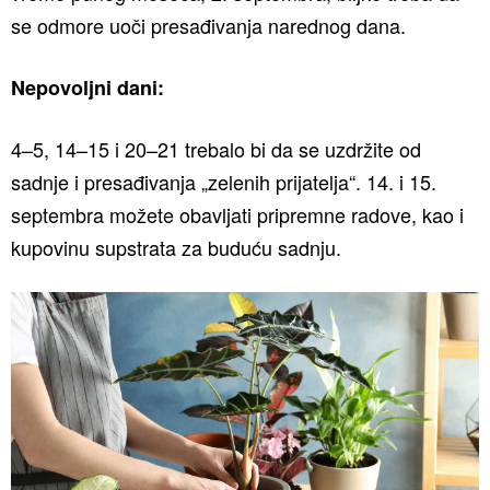
se odmore uoči presađivanja narednog dana.
Nepovoljni dani:
4–5, 14–15 i 20–21 trebalo bi da se uzdržite od
sadnje i presađivanja „zelenih prijatelja“. 14. i 15.
septembra možete obavljati pripremne radove, kao i
kupovinu supstrata za buduću sadnju.