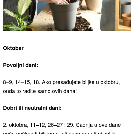
Oktobar
Povoljni dani:
8–9, 14–15, 18. Ako presađujete biljke u oktobru,
onda to radite samo ovih dana!
Dobri ili neutralni dani:
2. oktobra, 11–12, 26–27 i 29. Sadnja u ove dane
neće naškoditi biljkama, ali neće doneti ni veliki