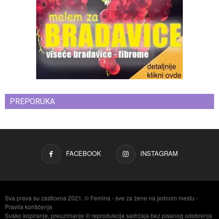
PREPORUKA
FACEBOOK
INSTAGRAM
Sva prava su zasticena 2021. © Femina - sve za žene na jednom mestu -
Pravila korišćenja
Svako kopiranje, preuzimanje ili reprodukcija sadržaja bez pisanog odobrenja