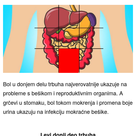
Bol u donjem delu trbuha najverovatnije ukazuje na
probleme s
bešikom i reproduktivnim organima. A
grčevi u stomaku, bol tokom mokrenja i promena boje
urina ukazuju na infekciju mokraćne bešike.
Levi donji deo trbuha