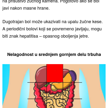
na prisustvo žučnog kamena. Pogotovo ako se bol
javi nakon masne hrane.
Dugotrajan bol može ukazivati na upalu žučne kese.
A periodični bolovi koji se povremeno javljaju, mogu
biti znak hepatitisa – opasnog oboljenja jetre.
Nelagodnost u srednjem gornjem delu trbuha