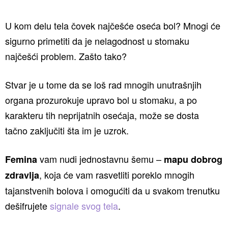
U kom delu tela čovek najčešće oseća bol? Mnogi će
sigurno primetiti da je nelagodnost u stomaku
najčešći problem. Zašto tako?
Stvar je u tome da se loš rad mnogih unutrašnjih
organa prozurokuje upravo bol u stomaku, a po
karakteru tih neprijatnih osećaja, može se dosta
tačno zaključiti šta im je uzrok.
vam nudi jednostavnu šemu –
Femina
mapu dobrog
, koja će vam rasvetliti poreklo mnogih
zdravlja
tajanstvenih bolova i omogućiti da u svakom trenutku
dešifrujete
signale svog tela
.