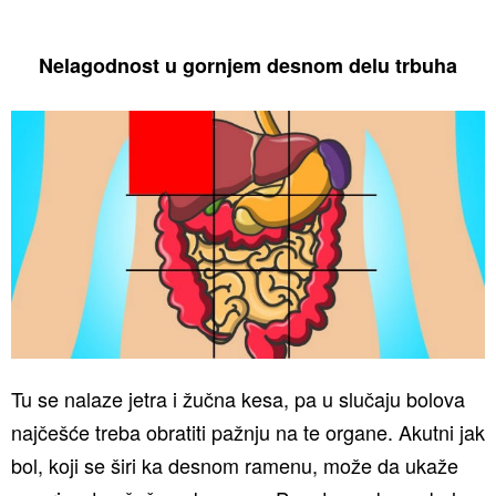
Nelagodnost u gornjem desnom delu trbuha
Tu se nalaze jetra i žučna kesa, pa u slučaju bolova
najčešće treba obratiti pažnju na te organe. Akutni jak
bol, koji se širi ka desnom ramenu, može da ukaže