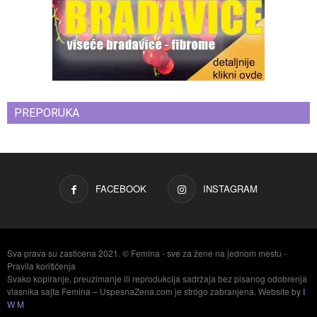
PREPORUKA
FACEBOOK
INSTAGRAM
Sva prava su zasticena 2021. © Femina - sve za žene na jednom mestu -
Pravila korišćenja
Svako kopiranje, preuzimanje ili reprodukcija sadržaja bez pisanog odobrenja
vlasnika sajta Femina – UspesnaZena.com je strogo zabranjena. Website by
I
W M