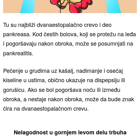
Tu su najbliži dvanaestopalačno crevo i deo
pankreasa. Kod čestih bolova, koji se protežu na leđa
i pogoršavaju nakon obroka, može se posumnjati na
pankreatitis.
Pečenje u grudima uz kašalj, nadimanje i osećaj
kiseline u ustima, obično ukazuje na dispepsiju
ili
gorušicu. Ako se bol pogoršava noću ili između
obroka, a nestaje nakon obroka, može da bude znak
čira na dvanaestopalačnom crevu.
Nelagodnost u gornjem levom delu trbuha