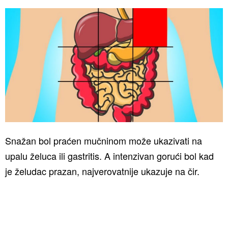
Snažan bol praćen mučninom može ukazivati na
upalu želuca ili gastritis. A intenzivan gorući bol kad
je želudac prazan, najverovatnije ukazuje na
čir.