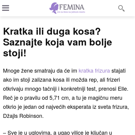
Kratka ili duga kosa?
Saznajte koja vam bolje
stoji!
Mnoge žene smatraju da će im
kratka frizura
stajati
ako im stoji zalizana kosa ili možda rep, ali frizeri
otkrivaju mnogo tačniji i konkretniji test, prenosi Elle.
Reč je o pravilu od 5,71 cm, a tu je magičnu meru
otkrio je jedan od najvećih eksperata iz sveta frizura,
Džajls Robinson.
– Sve je u uglovima, a ugao vilice je ključan u