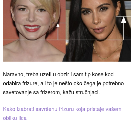
Naravno, treba uzeti u obzir i sam tip kose kod
odabira frizure, ali to je nešto oko čega je potrebno
savetovanje sa frizerom, kažu stručnjaci.
Kako izabrati savršenu frizuru koja pristaje vašem
obliku lica