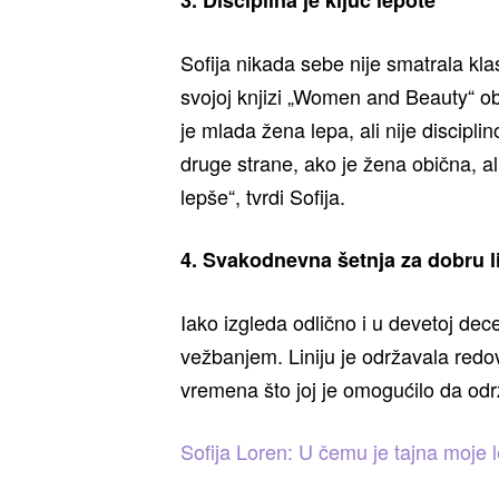
Sofija nikada sebe nije smatrala k
svojoj knjizi „Women and Beauty“ obja
je mlada žena lepa, ali nije discipli
druge strane, ako je žena obična, al
lepše“, tvrdi Sofija.
4. Svakodnevna šetnja za dobru li
Iako izgleda odlično i u devetoj decen
vežbanjem. Liniju je održavala redo
vremena što joj je omogućilo da održi
Sofija Loren: U čemu je tajna moje 