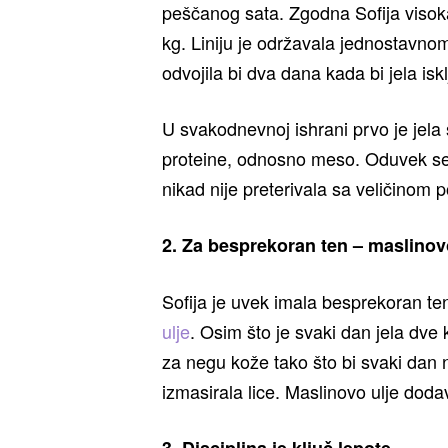
peščanog sata. Zgodna Sofija visoka
kg. Liniju je održavala jednostavn
odvojila bi dva dana kada bi jela isk
U svakodnevnoj ishrani prvo je jela 
proteine, odnosno meso. Oduvek se
nikad nije preterivala sa veličinom p
2. Za besprekoran ten – maslinov
Sofija je uvek imala besprekoran ten
ulje
. Osim što je svaki dan jela dve ka
za negu kože tako što bi svaki dan 
izmasirala lice. Maslinovo ulje doda
3. Disciplina je ključ lepote