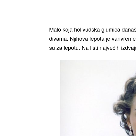
Malo koja holivudska glumica današ
divama. Njihova lepota je vanvreme
su za lepotu. Na listi najvećih izdva