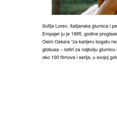
Sofija Loren, italijanska glumica i 
Empajer ju je 1995. godine proglasio
Osim Oskara “za karijeru bogatu nez
globusa – četiri za najbolju glumicu 
oko 100 filmova i serija, u svojoj go