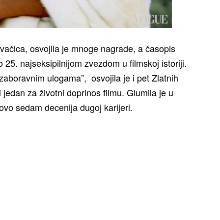
pevačica, osvojila je mnoge nagrade, a časopis
 25. najseksipilnijom zvezdom u filmskoj istoriji.
aboravnim ulogama”, osvojila je i pet Zlatnih
i jedan za životni doprinos filmu. Glumila je u
tovo sedam decenija dugoj karijeri.