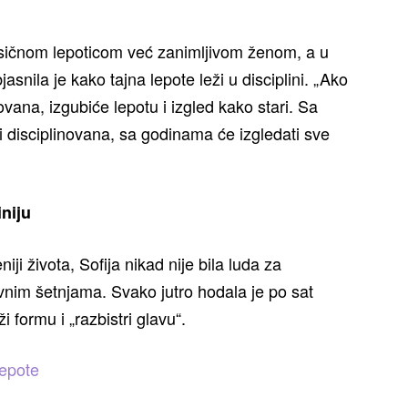
lasičnom lepoticom već zanimljivom ženom, a u
snila je kako tajna lepote leži u disciplini. „Ako
novana, izgubiće lepotu i izgled kako stari. Sa
i disciplinovana, sa godinama će izgledati sve
niju
iji života, Sofija nikad nije bila luda za
vnim šetnjama. Svako jutro hodala je po sat
 formu i „razbistri glavu“.
lepote