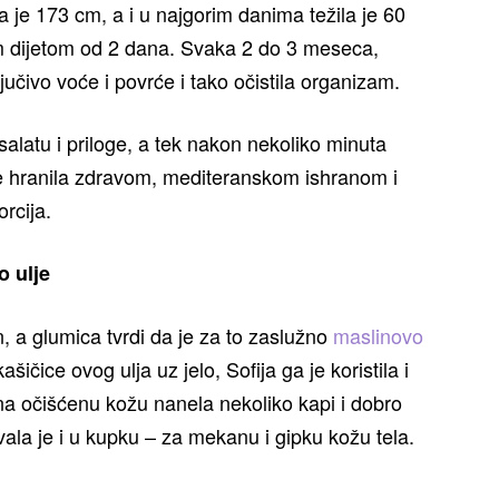
 je 173 cm, a i u najgorim danima težila je 60
om dijetom od 2 dana. Svaka 2 do 3 meseca,
ljučivo voće i povrće i tako očistila organizam.
salatu i priloge, a tek nakon nekoliko minuta
 hranila zdravom, mediteranskom ishranom i
orcija.
o ulje
, a glumica tvrdi da je za to zaslužno
maslinovo
šičice ovog ulja uz jelo, Sofija ga je koristila i
na očišćenu kožu nanela nekoliko kapi i dobro
vala je i u kupku – za mekanu i gipku kožu tela.