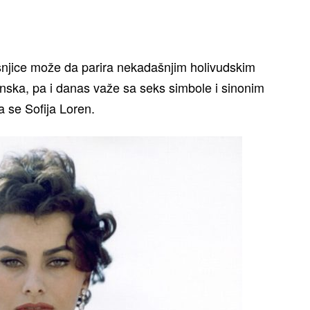
njice može da parira nekadašnjim holivudskim
nska, pa i danas važe sa seks simbole i sinonim
ja se Sofija Loren.