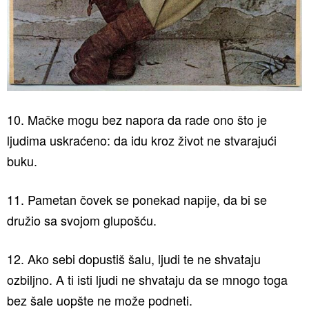
10. Mačke mogu bez napora da rade ono što je
ljudima uskraćeno: da idu kroz život ne stvarajući
buku.
11. Pametan čovek se ponekad napije, da bi se
družio sa svojom glupošću.
12. Ako sebi dopustiš šalu, ljudi te ne shvataju
ozbiljno. A ti isti ljudi ne shvataju da se mnogo toga
bez šale uopšte ne može podneti.