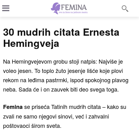
30 mudrih citata Ernesta
Hemingveja
Na Hemingvejevom grobu stoji natpis: Najviše je
voleo jesen. To toplo žuto jesenje lišće koje plovi
rekom na leđima pastrmki, ispod spokojnog plavog
neba. Sada će i on zauvek biti deo svega toga.
se priseća Tatinih mudrih citata – kako su
Femina
zvali ne samo njegovi sinovi, već i zahvalni
poštovaoci širom sveta.