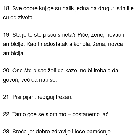
18. Sve dobre knjige su nalik jedna na drugu: istinitije
su od života.
19. Šta je to što piscu smeta? Piće, žene, novac i
ambicije. Kao i nedostatak alkohola, žena, novca i
ambicija.
20. Ono što pisac želi da kaže, ne bi trebalo da
govori, već da napiše.
21. Piši pijan, rediguj trezan.
22. Tamo gde se slomimo – postanemo jači.
23. Sreća je: dobro zdravlje i loše pamćenje.