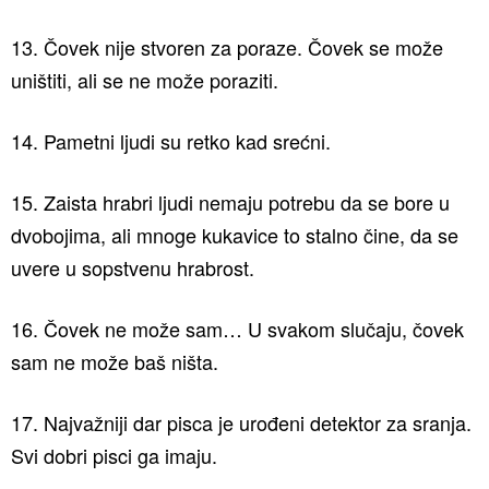
13. Čovek nije stvoren za poraze. Čovek se može
uništiti, ali se ne može poraziti.
14. Pametni ljudi su retko kad srećni.
15. Zaista hrabri ljudi nemaju potrebu da se bore u
dvobojima, ali mnoge kukavice to stalno čine, da se
uvere u sopstvenu hrabrost.
16. Čovek ne može sam… U svakom slučaju, čovek
sam ne može baš ništa.
17. Najvažniji dar pisca je urođeni detektor za sranja.
Svi dobri pisci ga imaju.