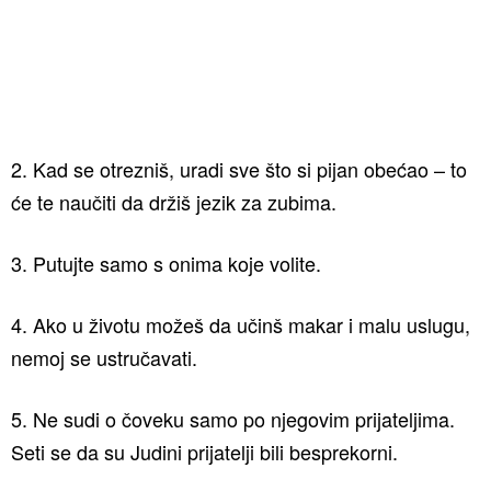
2. Kad se otrezniš, uradi sve što si pijan obećao – to
će te naučiti da držiš jezik za zubima.
3. Putujte samo s onima koje volite.
4. Ako u životu možeš da učinš makar i malu uslugu,
nemoj se ustručavati.
5. Ne sudi o čoveku samo po njegovim prijateljima.
Seti se da su Judini prijatelji bili besprekorni.