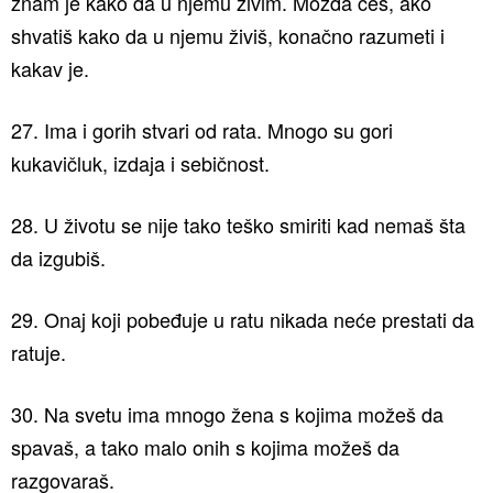
znam je kako da u njemu živim. Možda ćeš, ako
shvatiš kako da u njemu živiš, konačno razumeti i
kakav je.
27. Ima i gorih stvari od rata. Mnogo su gori
kukavičluk, izdaja i sebičnost.
28. U životu se nije tako teško smiriti kad nemaš šta
da izgubiš.
29. Onaj koji pobeđuje u ratu nikada neće prestati da
ratuje.
30. Na svetu ima mnogo žena s kojima možeš da
spavaš, a tako malo onih s kojima možeš da
razgovaraš.