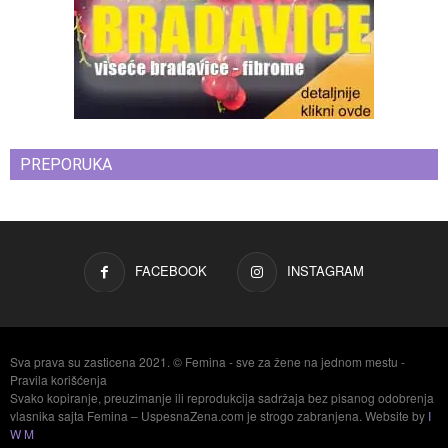
PREPORUKA
FACEBOOK
INSTAGRAM
Sva prava su zasticena 2021. © Femina - sve za žene na jednom mestu -
Pravila korišćenja
Svako kopiranje, preuzimanje ili reprodukcija sadržaja bez pisanog odobrenja
vlasnika sajta Femina – UspesnaZena.com je strogo zabranjena. Website by
I
W M