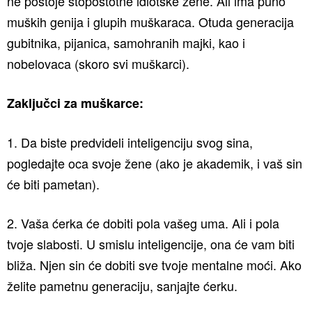
ne postoje stopostotne idiotske žene. Ali ima puno
muških genija i glupih muškaraca. Otuda generacija
gubitnika, pijanica, samohranih majki, kao i
nobelovaca (skoro svi muškarci).
Zaključci za muškarce:
1. Da biste predvideli inteligenciju svog sina,
pogledajte oca svoje žene (ako je akademik, i vaš sin
će biti pametan).
2. Vaša ćerka će dobiti pola vašeg uma. Ali i pola
tvoje slabosti. U smislu inteligencije, ona će vam biti
bliža. Njen sin će dobiti sve tvoje mentalne moći. Ako
želite pametnu generaciju, sanjajte ćerku.