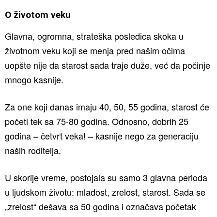
O životom veku
Glavna, ogromna, strateška posledica skoka u
životnom veku koji se menja pred našim očima
uopšte nije da starost sada traje duže, već da počinje
mnogo kasnije.
Za one koji danas imaju 40, 50, 55 godina, starost će
početi tek sa 75-80 godina. Odnosno, dobrih 25
godina – četvrt veka! – kasnije nego za generaciju
naših roditelja.
U skorije vreme, postojala su samo 3 glavna perioda
u ljudskom životu: mladost, zrelost, starost. Sada se
„zrelost“ dešava sa 50 godina i označava početak