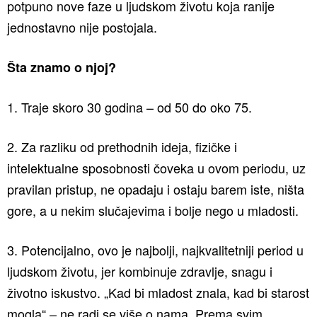
potpuno nove faze u ljudskom životu koja ranije
jednostavno nije postojala.
Šta znamo o njoj?
1. Traje skoro 30 godina – od 50 do oko 75.
2. Za razliku od prethodnih ideja, fizičke i
intelektualne sposobnosti čoveka u ovom periodu, uz
pravilan pristup, ne opadaju i ostaju barem iste, ništa
gore, a u nekim slučajevima i bolje nego u mladosti.
3. Potencijalno, ovo je najbolji, najkvalitetniji period u
ljudskom životu, jer kombinuje zdravlje, snagu i
životno iskustvo. „Kad bi mladost znala, kad bi starost
mogla“ – ne radi se više o nama. Prema svim