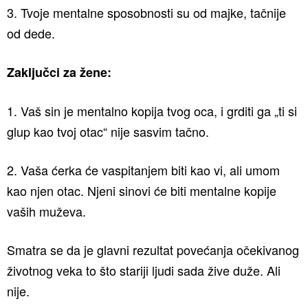
3. Tvoje mentalne sposobnosti su od majke, tačnije
od dede.
Zaključci za žene:
1. Vaš sin je mentalno kopija tvog oca, i grditi ga „ti si
glup kao tvoj otac“ nije sasvim tačno.
2. Vaša ćerka će vaspitanjem biti kao vi, ali umom
kao njen otac. Njeni sinovi će biti mentalne kopije
vaših muževa.
Smatra se da je glavni rezultat povećanja očekivanog
životnog veka to što stariji ljudi sada žive duže. Ali
nije.