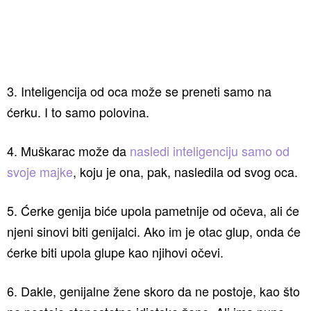
3. Inteligencija od oca može se preneti samo na
ćerku. I to samo polovina.
4. Muškarac može da
nasledi inteligenciju samo od
svoje majke
, koju je ona, pak, nasledila od svog oca.
5. Ćerke genija biće upola pametnije od očeva, ali će
njeni sinovi biti genijalci. Ako im je otac glup, onda će
ćerke biti upola glupe kao njihovi očevi.
6. Dakle, genijalne žene skoro da ne postoje, kao što