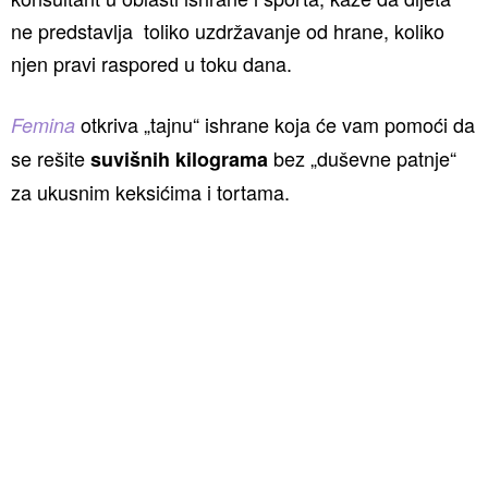
ne predstavlja toliko uzdržavanje od hrane, koliko
njen pravi raspored u toku dana.
otkriva „tajnu“ ishrane koja će vam pomoći da
Femina
se rešite
bez „duševne patnje“
suvišnih kilograma
za ukusnim keksićima i tortama.