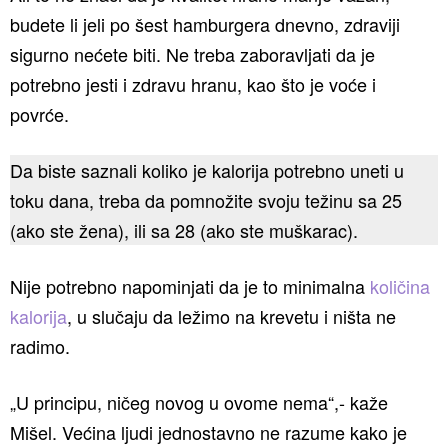
budete li jeli po šest hamburgera dnevno, zdraviji
sigurno nećete biti. Ne treba zaboravljati da je
potrebno jesti i zdravu hranu, kao što je voće i
povrće.
Da biste saznali koliko je kalorija potrebno uneti u
toku dana, treba da pomnožite svoju težinu sa 25
(ako ste žena), ili sa 28 (ako ste muškarac).
Nije potrebno napominjati da je to minimalna
količina
kalorija
, u slučaju da ležimo na krevetu i ništa ne
radimo.
„U principu, ničeg novog u ovome nema“,- kaže
Mišel. Većina ljudi jednostavno ne razume kako je