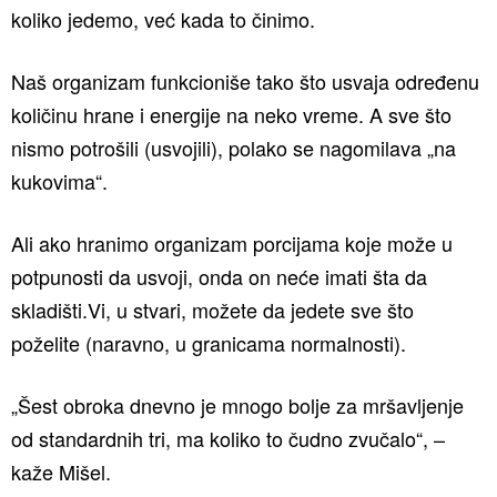
koliko jedemo, već kada to činimo.
Naš organizam funkcioniše tako što usvaja određenu
količinu hrane i energije na neko vreme. A sve što
nismo potrošili (usvojili), polako se nagomilava „na
kukovima“.
Ali ako hranimo organizam porcijama koje može u
potpunosti da usvoji, onda on neće imati šta da
skladišti.Vi, u stvari, možete da jedete sve što
poželite (naravno, u granicama normalnosti).
„Šest obroka dnevno je mnogo bolje za mršavljenje
od standardnih tri, ma koliko to čudno zvučalo“, –
kaže Mišel.