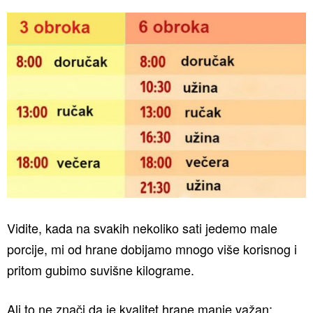
Vidite, kada na svakih nekoliko sati jedemo male
porcije, mi od hrane dobijamo mnogo više korisnog i
pritom gubimo suvišne kilograme.
Ali to ne znači da je kvalitet hrane manje važan;