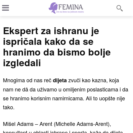
Ekspert za ishranu je
ispričala kako da se
hranimo da bismo bolje
izgledali
Mnogima od nas reč
zvuči kao kazna, koja
dijeta
nam ne dâ da uživamo u omiljenim poslasticama i da
se hranimo korisnim namirnicama. Ali to uopšte nije
tako.
Mišel Adams – Arent (Michelle Adams-Arent),
konsultant u oblasti ishrane i sporta, kaže da dijeta