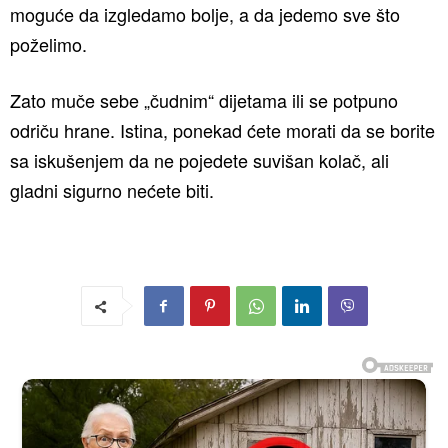
moguće da izgledamo bolje, a da jedemo sve što
poželimo.
Zato muče sebe „čudnim“ dijetama ili se potpuno
odriču hrane. Istina, ponekad ćete morati da se borite
sa iskušenjem da ne pojedete suvišan kolač, ali
gladni sigurno nećete biti.