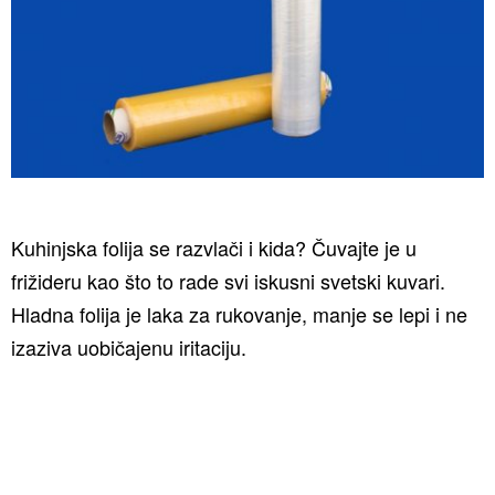
Kuhinjska folija se razvlači i kida? Čuvajte je u
frižideru kao što to rade svi iskusni svetski kuvari.
Hladna folija je laka za rukovanje, manje se lepi i ne
izaziva uobičajenu iritaciju.