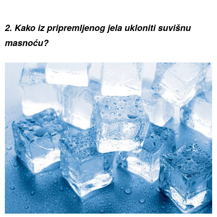
2. Kako iz pripremljenog jela ukloniti suvišnu
masnoću?