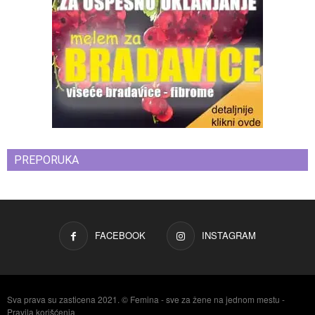
PREPORUKA
FACEBOOK
INSTAGRAM
Sva prava su zasticena 2021. © Femina - sve za žene na jednom mestu -
Pravila korišćenja