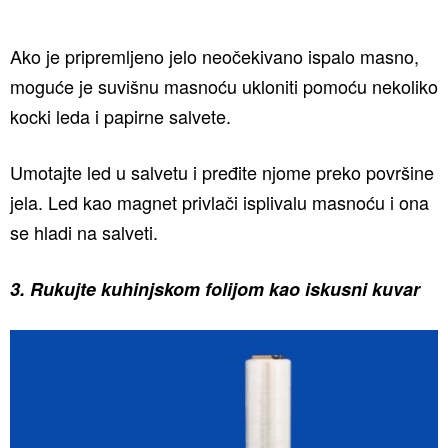
Ako je pripremljeno jelo neočekivano ispalo masno,
moguće je suvišnu masnoću ukloniti pomoću nekoliko
kocki leda i papirne salvete.
Umotajte led u salvetu i pređite njome preko površine
jela. Led kao magnet privlači isplivalu masnoću i ona
se hladi na salveti.
3. Rukujte kuhinjskom folijom kao iskusni kuvar