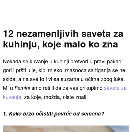
12 nezamenljivih saveta za
kuhinju, koje malo ko zna
Nekada se kuvanje u kuhinji pretvori u pravi pakao:
gori i pršti ulje, kipi mleko, masnoća sa tiganja se ne
skida, a na sve to i vi sa suzama u očima zbog luka.
Mi u
smo rešili da za vas prikupimo
savete za
Femini
kuvanje
, za koje, možda, niste znali.
1. Kako brzo očistiti povrće od semena?