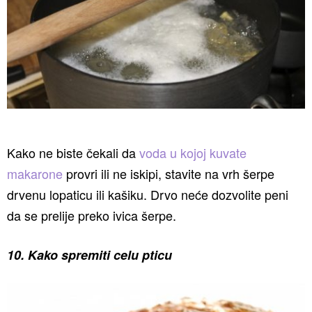
Kako ne biste čekali da
voda u kojoj kuvate
makarone
provri ili ne iskipi, stavite na vrh šerpe
drvenu lopaticu ili kašiku. Drvo neće dozvolite peni
da se prelije preko ivica šerpe.
10. Kako spremiti celu pticu