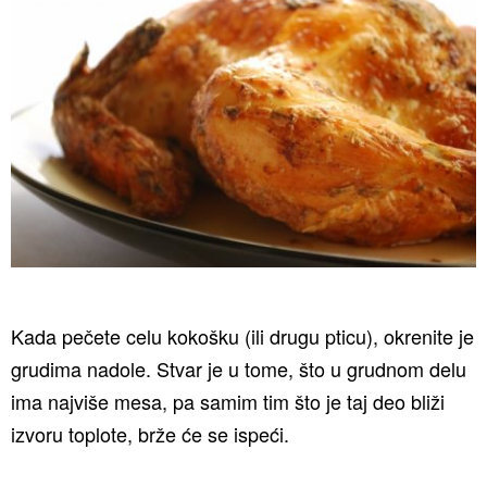
Kada pečete celu kokošku (ili drugu pticu), okrenite je
grudima nadole. Stvar je u tome, što u grudnom delu
ima najviše mesa, pa samim tim što je taj deo bliži
izvoru toplote, brže će se ispeći.