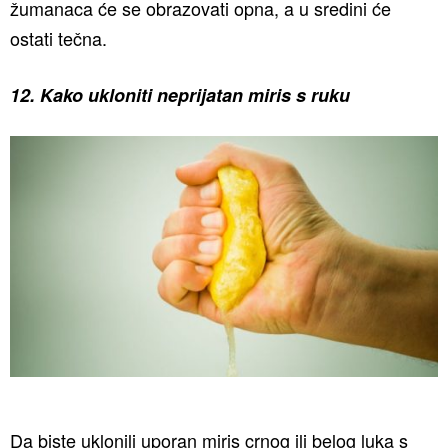
žumanaca će se obrazovati opna, a u sredini će
ostati tečna.
12. Kako ukloniti neprijatan miris s ruku
Da biste uklonili uporan miris crnog ili belog luka s