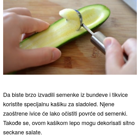
Da biste brzo izvadili semenke iz bundeve i tikvice
koristite specijalnu kašiku za sladoled. Njene
zaoštrene ivice će lako očistiti povrće od semenki.
Takođe se, ovom kašikom lepo mogu dekorisati sitno
seckane salate.