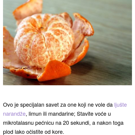
Ovo je specijalan savet za one koji ne vole da
ljušte
narandže
, limun ili mandarine; Stavite voće u
mikrotalasnu pećnicu na 20 sekundi, a nakon toga
plod lako očistite od kore.