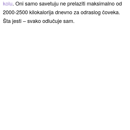
kolu
. Oni samo savetuju ne prelaziti maksimalno od
2000-2500 kilokalorija dnevno za odraslog čoveka.
Šta jesti – svako odlučuje sam.