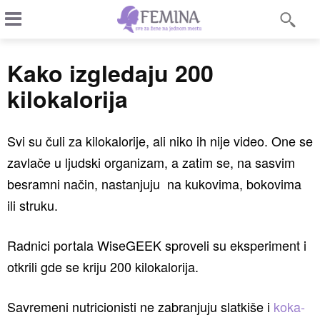
Kako izgledaju 200
kilokalorija
Svi su čuli za kilokalorije, ali niko ih nije video. One se
zavlače u ljudski organizam, a zatim se, na sasvim
besramni način, nastanjuju na kukovima, bokovima
ili struku.
Radnici portala WiseGEEK sproveli su eksperiment i
otkrili gde se kriju 200 kilokalorija.
Savremeni nutricionisti ne zabranjuju slatkiše i
koka-