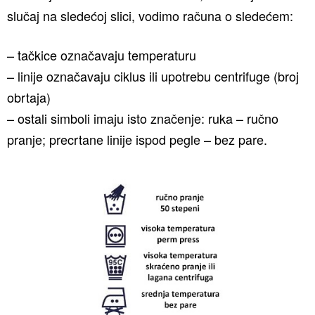
slučaj na sledećoj slici, vodimo računa o sledećem:
– tačkice označavaju temperaturu
– linije označavaju ciklus ili upotrebu centrifuge (broj
obrtaja)
– ostali simboli imaju isto značenje: ruka – ručno
pranje; precrtane linije ispod pegle – bez pare.