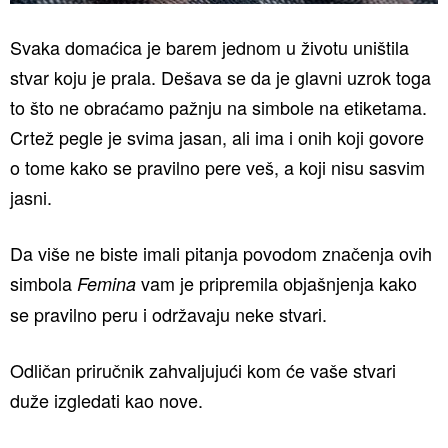
Svaka domaćica je barem jednom u životu uništila
stvar koju je prala. Dešava se da je glavni uzrok toga
to što ne obraćamo pažnju na simbole na etiketama.
Crtež pegle je svima jasan, ali ima i onih koji govore
o tome kako se pravilno pere veš, a koji nisu sasvim
jasni.
Da više ne biste imali pitanja povodom značenja ovih
simbola
vam je pripremila objašnjenja kako
Femina
se pravilno peru i održavaju neke stvari.
Odličan priručnik zahvaljujući kom će vaše stvari
duže izgledati kao nove.