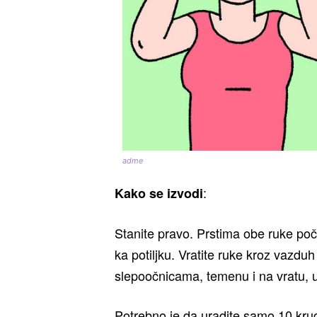
adme
:
Kako se izvodi
Stanite pravo. Prstima obe ruke poč
ka potiljku. Vratite ruke kroz vazdu
slepoočnicama, temenu i na vratu, 
Potrebno je da uradite samo 10 krugo