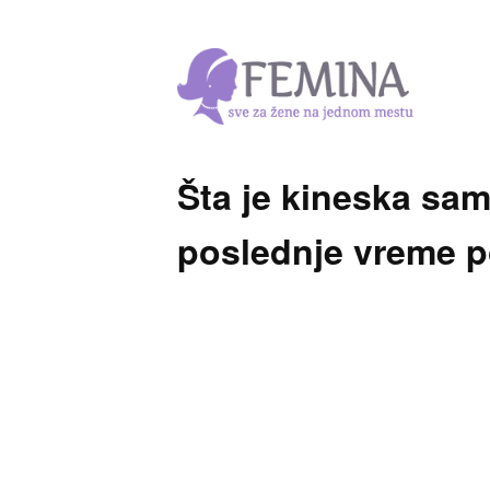
Šta je kineska sam
poslednje vreme p