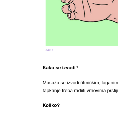
adme
?
Kako se izvodi
Masaža se izvodi ritmičkim, laganim
tapkanje treba radiiti vrhovima prsti
Koliko?