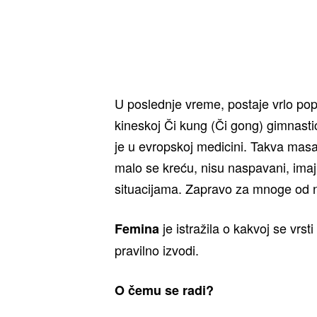
U poslednje vreme, postaje vrlo p
kineskoj Či kung (Či gong) gimnastici
je u evropskoj medicini. Takva masa
malo se kreću, nisu naspavani, imaj
situacijama. Zapravo za mnoge od 
je istražila o kakvoj se vrs
Femina
pravilno izvodi.
O čemu se radi?