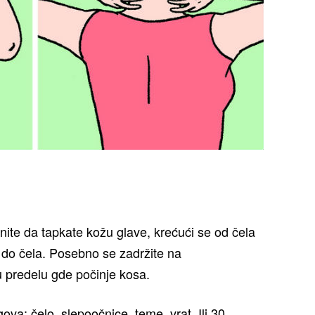
nite da tapkate kožu glave, krećući se od čela
h do čela. Posebno se zadržite na
u predelu gde počinje kosa.
va: čelo, slepoočnice, teme, vrat. Ili 30