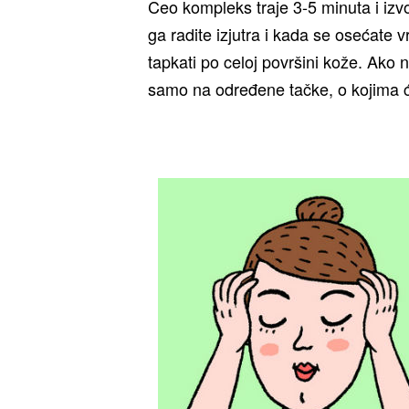
Ceo kompleks traje 3-5 minuta i izv
ga radite izjutra i kada se osećate vr
tapkati po celoj površini kože. Ak
samo na određene tačke, o kojima ć