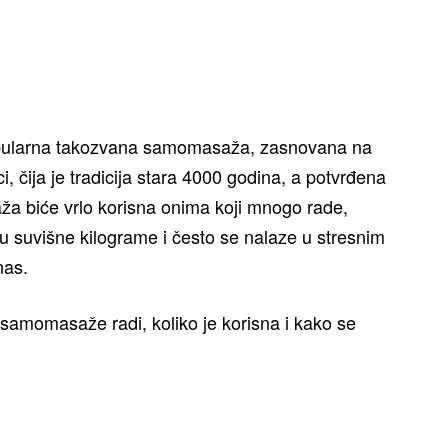
opularna takozvana samomasaža, zasnovana na
, čija je tradicija stara 4000 godina, a potvrđena
ža biće vrlo korisna onima koji mnogo rade,
u suvišne kilograme i često se nalaze u stresnim
nas.
ti samomasaže radi, koliko je korisna i kako se