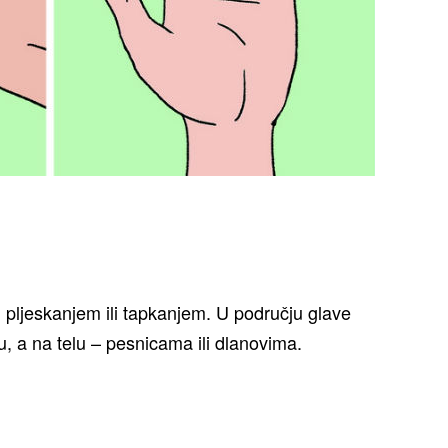
 pljeskanjem ili tapkanjem. U području glave
ju, a na telu – pesnicama ili dlanovima.