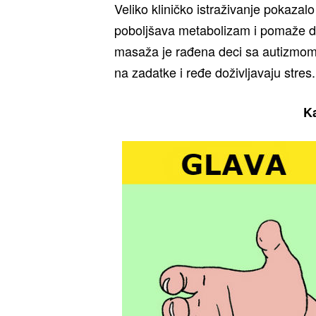
Veliko kliničko istraživanje pokazalo
poboljšava metabolizam i pomaže da
masaža je rađena deci sa autizmom,
na zadatke i ređe doživljavaju stres.
K