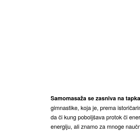
Samomasaža se zasniva na tapka
gimnastike, koja je, prema istoričar
da či kung poboljšava protok či ener
energiju, ali znamo za mnoge naučn