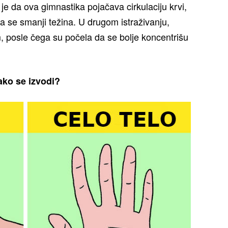
 je da ova gimnastika pojačava cirkulaciju krvi,
 se smanji težina. U drugom istraživanju,
 posle čega su počela da se bolje koncentrišu
ako se izvodi?