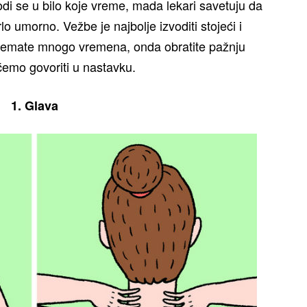
odi se u bilo koje vreme, mada lekari savetuju da
lo umorno. Vežbe je najbolje izvoditi stojeći i
o nemate mnogo vremena, onda obratite pažnju
emo govoriti u nastavku.
1. Glava