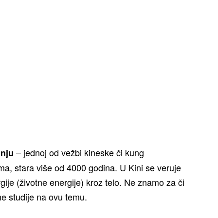
– jednoj od vežbi kineske či kung
nju
ima, stara više od 4000 godina. U Kini se veruje
gije (životne energije) kroz telo. Ne znamo za či
e studije na ovu temu.