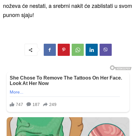
noževa će nestati, a srebrni nakit će zablistati u svom
punom sjaju!