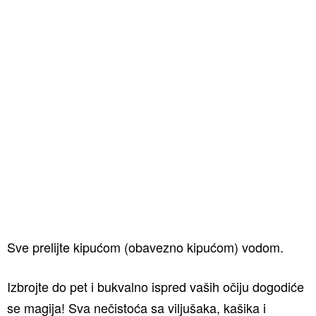
Sve prelijte kipućom (obavezno kipućom) vodom.
Izbrojte do pet i bukvalno ispred vaših očiju dogodiće
se magija! Sva nečistoća sa viljušaka, kašika i