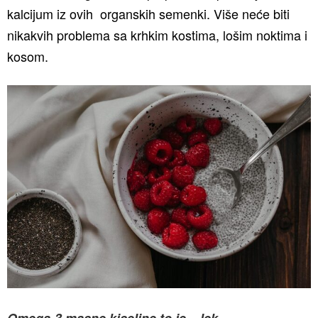
kalcijum iz ovih organskih semenki. Više neće biti
nikakvih problema sa krhkim kostima, lošim noktima i
kosom.
Omega-3 masne kiseline to je – lek