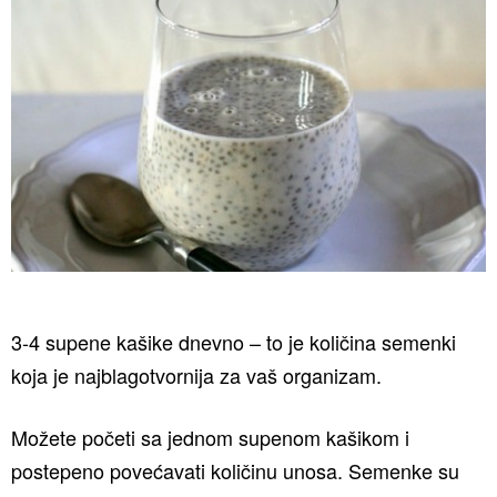
3-4 supene kašike dnevno – to je količina semenki
koja je najblagotvornija za vaš organizam.
Možete početi sa jednom supenom kašikom i
postepeno povećavati količinu unosa. Semenke su