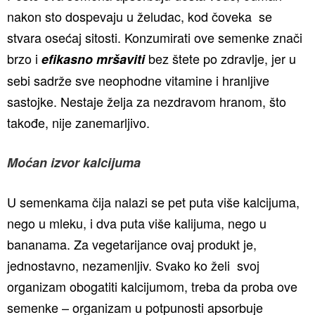
nakon sto dospevaju u želudac, kod čoveka se
stvara osećaj sitosti. Konzumirati ove semenke znači
brzo i
bez štete po zdravlje, jer u
efikasno mršaviti
sebi sadrže sve neophodne vitamine i hranljive
sastojke. Nestaje želja za nezdravom hranom, što
takođe, nije zanemarljivo.
Moćan izvor kalcijuma
U semenkama čija nalazi se pet puta više kalcijuma,
nego u mleku, i dva puta više kalijuma, nego u
bananama. Za vegetarijance ovaj produkt je,
jednostavno, nezamenljiv. Svako ko želi svoj
organizam obogatiti kalcijumom, treba da proba ove
semenke – organizam u potpunosti apsorbuje