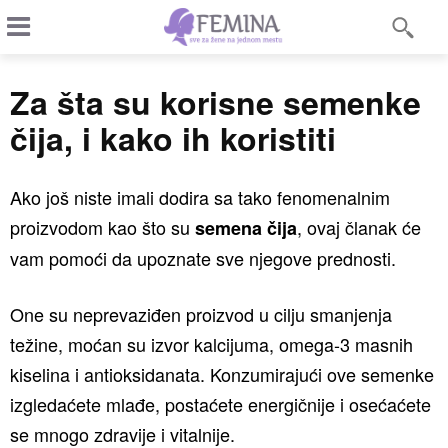
Za šta su korisne semenke
čija, i kako ih koristiti
Ako još niste imali dodira sa tako fenomenalnim
proizvodom kao što su
, ovaj članak će
semena čija
vam pomoći da upoznate sve njegove prednosti.
One su neprevaziđen proizvod u cilju smanjenja
težine, moćan su izvor kalcijuma, omega-3 masnih
kiselina i antioksidanata. Konzumirajući ove semenke
izgledaćete mlađe, postaćete energičnije i osećaćete
se mnogo zdravije i vitalnije.