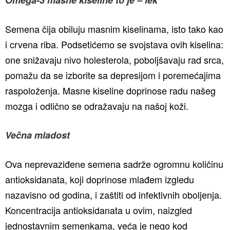
Semena čija obiluju masnim kiselinama, isto tako kao
i crvena riba. Podsetićemo se svojstava ovih kiselina:
one snižavaju nivo holesterola, poboljšavaju rad srca,
pomažu da se izborite sa depresijom i poremećajima
raspoloženja. Masne kiseline doprinose radu našeg
mozga i odlično se odražavaju na našoj koži.
Večna mladost
Ova neprevaziđene semena sadrže ogromnu količinu
antioksidanata, koji doprinose mlađem izgledu
nazavisno od godina, i zaštiti od infektivnih oboljenja.
Koncentracija antioksidanata u ovim, naizgled
jednostavnim semenkama, veća je nego kod