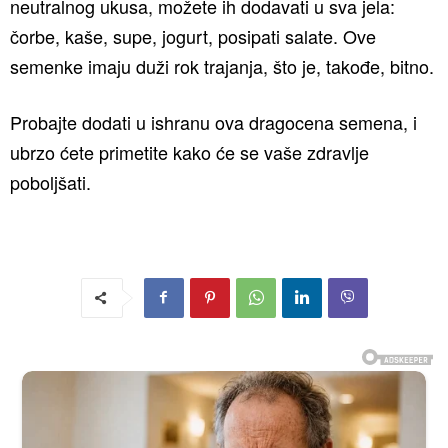
neutralnog ukusa, možete ih dodavati u sva jela:
čorbe, kaše, supe, jogurt, posipati salate. Ove
semenke imaju duži rok trajanja, što je, takođe, bitno.
Probajte dodati u ishranu ova dragocena semena, i
ubrzo ćete primetite kako će se vaše zdravlje
poboljšati.