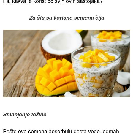
Pa, kakva je korist od svih ovih sastojaka?
Za šta su korisne semena čija
Smanjenje težine
Pošto ova semena apsorbuju dosta vode, odmah