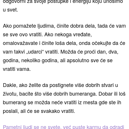
odgovorni za svoje postupke i energiju koju unosimo
u svet.
Ako pomažete ljudima, činite dobra dela, tada će vam
se sve ovo vratiti. Ako nekoga vređate,
omalovažavate i činite loša dela, onda očekujte da će
vam takvi „udarci“ vratiti. Možda će proći dan, dva,
godina, nekoliko godina, ali apsolutno sve će se
vratiti vama.
Dakle, ako želite da postignete više dobrih stvari u
životu, bacite što više dobrih bumeranga. Dobar ili loš
bumerang se možda neće vratiti iz mesta gde ste ih
poslali, ali će se svakako vratiti.
Pametni ljudi se ne svete, već puste karmu da odradi