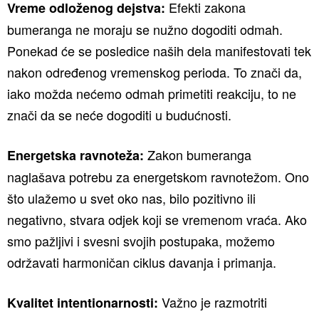
Efekti zakona
Vreme odloženog dejstva:
bumeranga ne moraju se nužno dogoditi odmah.
Ponekad će se posledice naših dela manifestovati tek
nakon određenog vremenskog perioda. To znači da,
iako možda nećemo odmah primetiti reakciju, to ne
znači da se neće dogoditi u budućnosti.
Zakon bumeranga
Energetska ravnoteža:
naglašava potrebu za energetskom ravnotežom. Ono
što ulažemo u svet oko nas, bilo pozitivno ili
negativno, stvara odjek koji se vremenom vraća. Ako
smo pažljivi i svesni svojih postupaka, možemo
održavati harmoničan ciklus davanja i primanja.
Važno je razmotriti
Kvalitet intentionarnosti: