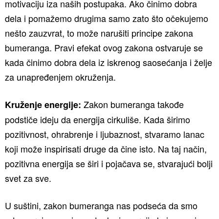
motivaciju iza naših postupaka. Ako činimo dobra
dela i pomažemo drugima samo zato što očekujemo
nešto zauzvrat, to može narušiti principe zakona
bumeranga. Pravi efekat ovog zakona ostvaruje se
kada činimo dobra dela iz iskrenog saosećanja i želje
za unapređenjem okruženja.
Zakon bumeranga takođe
Kruženje energije:
podstiče ideju da energija cirkuliše. Kada širimo
pozitivnost, ohrabrenje i ljubaznost, stvaramo lanac
koji može inspirisati druge da čine isto. Na taj način,
pozitivna energija se širi i pojačava se, stvarajući bolji
svet za sve.
U suštini, zakon bumeranga nas podseća da smo