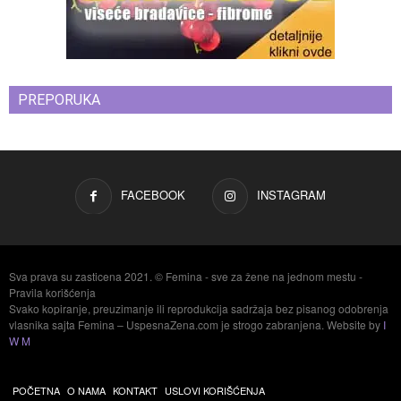
PREPORUKA
FACEBOOK
INSTAGRAM
Sva prava su zasticena 2021. © Femina - sve za žene na jednom mestu -
Pravila korišćenja
Svako kopiranje, preuzimanje ili reprodukcija sadržaja bez pisanog odobrenja
vlasnika sajta Femina – UspesnaZena.com je strogo zabranjena. Website by
I
W M
POČETNA
O NAMA
KONTAKT
USLOVI KORIŠĆENJA