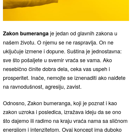
je jedan od glavnih zakona u
Zakon bumeranga
našem životu. O njemu se ne raspravlja. On ne
uključuje izmene i dopune. Suština je jednostavna:
sve što pošaljete u svemir vraća se vama. Ako
nesebično činite dobra dela, ceka vas uspeh i
prosperitet. Inače, nemojte se iznenaditi ako naiđete
na ravnodušnost, agresiju, zavist.
Odnosno, Zakon bumeranga, koji je poznat i kao
zakon uzroka i posledica, izražava ideju da se ono
što dajemo ili radimo na kraju vraća nama sa sličnom
energijom i intenzitetom. Ovaj koncept ima duboko