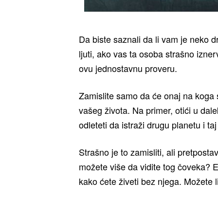
Da biste saznali da li vam je neko d
ljuti, ako vas ta osoba strašno izner
ovu jednostavnu proveru.
Zamislite samo da će onaj na koga st
vašeg života. Na primer, otići u dale
odleteti da istraži drugu planetu i taj
Strašno je to zamisliti, ali pretpos
možete više da vidite tog čoveka? E 
kako ćete živeti bez njega. Možete 