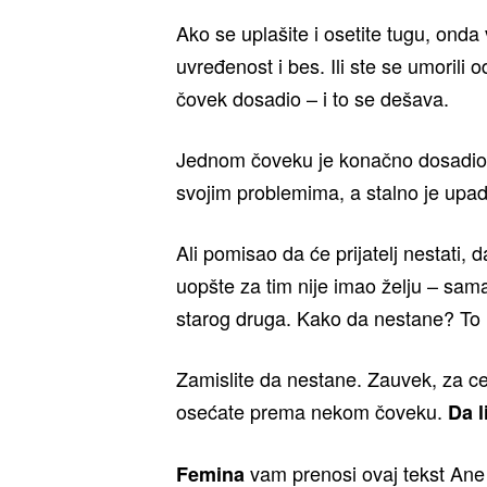
Ako se uplašite i osetite tugu, ond
uvređenost i bes. Ili ste se umorili 
čovek dosadio – i to se dešava.
Jednom čoveku je konačno dosadio brb
svojim problemima, a stalno je upad
Ali pomisao da će prijatelj nestati
uopšte za tim nije imao želju – sama
starog druga. Kako da nestane? To 
Zamislite da nestane. Zauvek, za ce
osećate prema nekom čoveku.
Da l
vam prenosi ovaj tekst Ane K
Femina