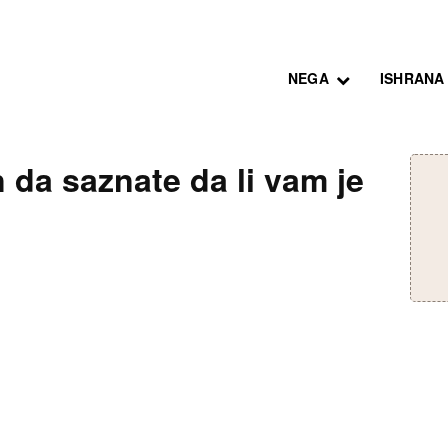
NEGA
ISHRANA
da saznate da li vam je