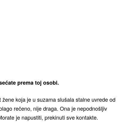
osećate prema toj osobi.
ut žene koja je u suzama slušala stalne uvrede od
lago rečeno, nije draga. Ona je nepodnošljiv
orate je napustiti, prekinuti sve kontakte.