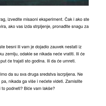
rag, izvedite misaoni eksperiment. Čak i ako ste
vira, ako vas izda strpljenje, pronađite snagu za
e besni ili vam je dojadio zauvek nestati iz
ku zemlju, odakle se nikada neće vratiti. Ili će
 put će trajati sto godina. Ili da će umreti.
tavimo da su sva druga sredstva iscrpljena. Ne
pa, nikada ga više i nećete videti. Zamislite
li to podneti? Biće vam lakše?