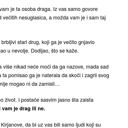
a vam je ta osoba draga. Iz vas samo govore
od večitih nesuglasica, a možda vam je i sam taj
ljivi stari drug, koji ga je večito gnjavio
ao u nevolje. Dodijao, što se kaže.
, da više nikad neće moći da ga nazove, mada sad
 ta pomisao ga je naterala da skoči i zagrli svog
nije mogao ni da zamisli…
o život. I postaće sasvim jasno šta zaista
i vam je drag ili ne.
irjanove, da bi uz vas bili samo ljudi koji su