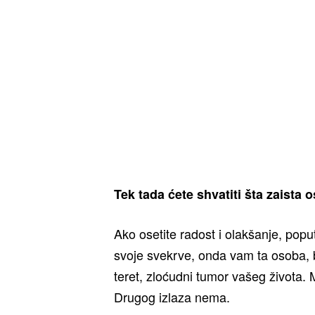
Tek tada ćete shvatiti šta zaista 
Ako osetite radost i olakšanje, pop
svoje svekrve, onda vam ta osoba, b
teret, zloćudni tumor vašeg života. M
Drugog izlaza nema.