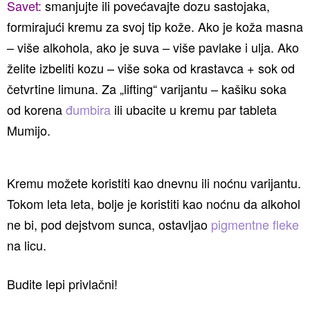
Savet:
smanjujte ili povećavajte dozu sastojaka,
formirajući kremu za svoj tip kože. Ako je koža masna
– više alkohola, ako je suva – više pavlake i ulja. Ako
želite izbeliti kozu – više soka od krastavca + sok od
četvrtine limuna. Za „lifting“ varijantu – kašiku soka
od korena
đumbira
ili ubacite u kremu par tableta
Mumijo.
Kremu možete koristiti kao dnevnu ili noćnu varijantu.
Tokom leta leta, bolje je koristiti kao noćnu da alkohol
ne bi, pod dejstvom sunca, ostavljao
pigmentne fleke
na licu.
Budite lepi privlačni!