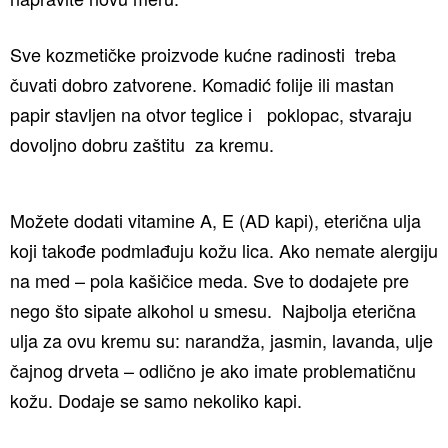
Sve kozmetičke proizvode kućne radinosti treba
čuvati dobro zatvorene. Komadić folije ili mastan
papir stavljen na otvor teglice i poklopac, stvaraju
dovoljno dobru zaštitu za kremu.
Možete dodati vitamine A, E (AD kapi), eterična ulja
koji takođe podmlađuju kožu lica. Ako nemate alergiju
na med – pola kašičice meda. Sve to dodajete pre
nego što sipate alkohol u smesu. Najbolja eterična
ulja za ovu kremu su: narandža, jasmin, lavanda, ulje
čajnog drveta – odlično je ako imate problematičnu
kožu. Dodaje se samo nekoliko kapi.