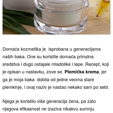
Domaća kozmetika je isprobana u generacijama
naših baka. One su koristile domaća prirodna
sredstva i dugo ostajale mladolike i lepe. Recept, koji
je opisan u nastavku, zove se.
, jer
Plemićka krema
ga je moja baka dobila od jedne veoma stare
plemkinje, i ovaj naziv je nastao nekako sam po sebi.
Njega je koristilo više generacija žena, pa zato
njegova efikasnost ne izaziva nikakvu sumnju.