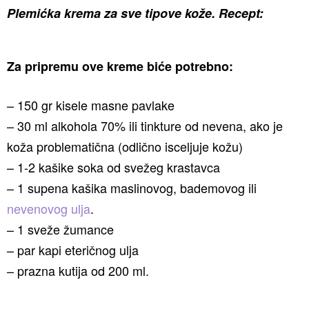
Plemićka krema za sve tipove kože. Recept:
Za pripremu ove kreme biće potrebno:
– 150 gr kisele masne pavlake
– 30 ml alkohola 70% ili tinkture od nevena, ako je
koža problematična (odlično isceljuje kožu)
– 1-2 kašike soka od svežeg krastavca
– 1 supena kašika maslinovog, bademovog ili
nevenovog ulja
.
– 1 sveže žumance
– par kapi eteričnog ulja
– prazna kutija od 200 ml.