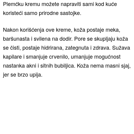
Plemćku kremu možete napraviti sami kod kuće
koristeći samo prirodne sastojke.
Nakon korišćenja ove kreme, koža postaje meka,
baršunasta i svilena na dodir. Pore se skupljaju koža
se čisti, postaje hidrirana, zategnuta i zdrava. Sužava
kapilare i smanjuje crvenilo, umanjuje mogućnost
nastanka akni i sitnih bubiljica. Koža nema masni sjaj,
jer se brzo upija.