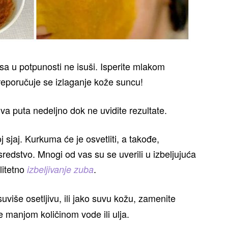
a u potpunosti ne isuši. Isperite mlakom
eporučuje se izlaganje kože suncu!
a puta nedeljno dok ne uvidite rezultate.
j sjaj. Kurkuma će je osvetliti, a takođe,
redstvo. Mnogi od vas su se uverili u izbeljujuća
litetno
.
izbeljivanje zuba
više osetljivu, ili jako suvu kožu, zamenite
e manjom količinom vode ili ulja.