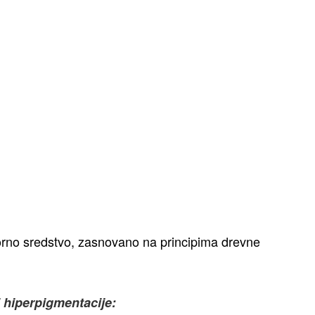
vorno sredstvo, zasnovano na principima drevne
 i hiperpigmentacije: