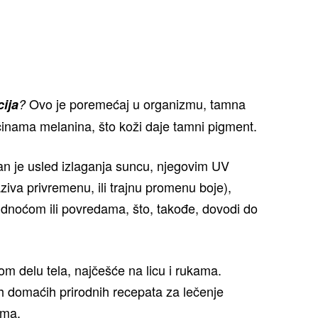
Ovo je poremećaj u organizmu, tamna
ija
?
činama melanina, što koži daje tamni pigment.
n je usled izlaganja suncu, njegovim UV
ziva privremenu, ili trajnu promenu boje),
udnoćom ili povredama, što, takođe, dovodi do
om delu tela, najčešće na licu i rukama.
ih domaćih prirodnih recepata za lečenje
ima.