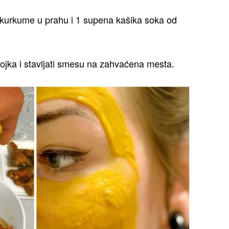
 kurkume u prahu i 1 supena kašika soka od
ojka i stavljati smesu na zahvaćena mesta.