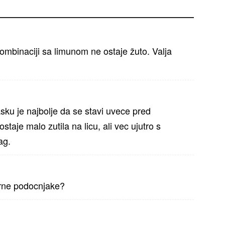
mbinaciji sa limunom ne ostaje žuto. Valja
sku je najbolje da se stavi uvece pred
taje malo zutila na licu, ali vec ujutro s
ag.
crne podocnjake?