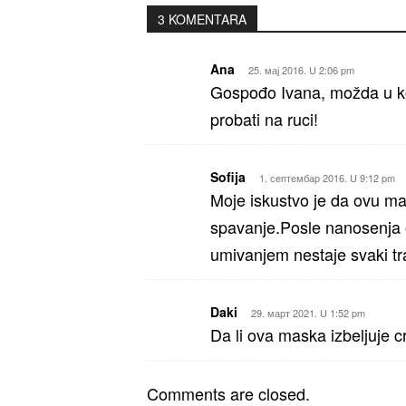
3 KOMENTARA
Ana
25. мај 2016. U 2:06 pm
Gospođo Ivana, možda u ko
probati na ruci!
Sofija
1. септембар 2016. U 9:12 pm
Moje iskustvo je da ovu ma
spavanje.Posle nanosenja os
umivanjem nestaje svaki tr
Daki
29. март 2021. U 1:52 pm
Da li ova maska izbeljuje 
Comments are closed.