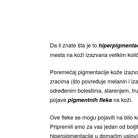
Da li znate šta je to
hiperpigmentac
mesta na koži izazvana velikim koli
Poremećaj pigmentacije kože izazva
zracima (što povređuje melanin i iza
određenim bolestima, starenjem, tr
pojave
na koži.
pigmentnih fleka
Ove fleke se mogu pojaviti na bilo k
Pripremili smo za vas jedan od bolj
hiperpigmentacije u domaćim uslov