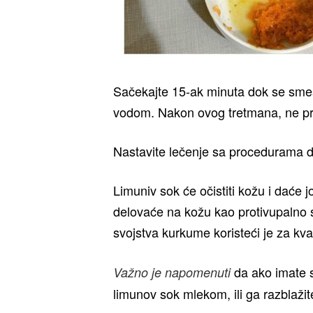
Sačekajte 15-ak minuta dok se smes
vodom. Nakon ovog tretmana, ne pr
Nastavite lečenje sa procedurama dv
Limuniv sok će očistiti kožu i daće jo
delovaće na kožu kao protivupalno s
svojstva kurkume koristeći je za kva
da ako imate su
Važno je napomenuti
limunov sok mlekom, ili ga razblažit