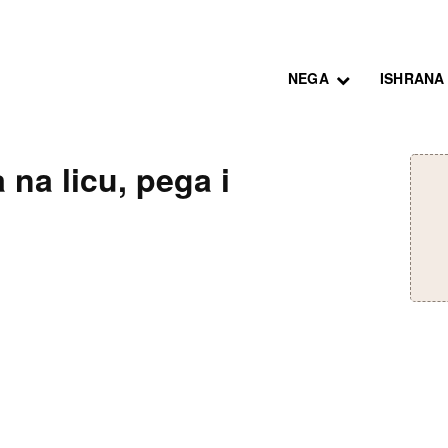
NEGA
ISHRANA
a na licu, pega i