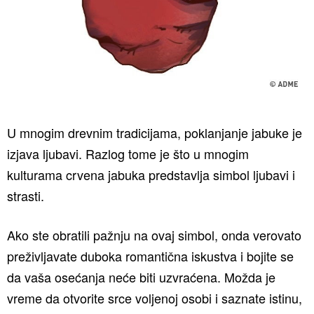
U mnogim drevnim tradicijama, poklanjanje jabuke je
izjava ljubavi. Razlog tome je što u mnogim
kulturama crvena jabuka predstavlja simbol ljubavi i
strasti.
Ako ste obratili pažnju na ovaj simbol, onda verovato
preživljavate duboka romantična iskustva i bojite se
da vaša osećanja neće biti uzvraćena. Možda je
vreme da otvorite srce voljenoj osobi i saznate istinu,