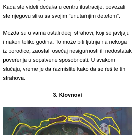
Kada ste videli dečaka u centru ilustracije, povezali
ste njegovu sliku sa svojim “unutarnjim detetom”.
Možda su u vama ostali dečji strahovi, koji se javljaju
i nakon toliko godina. To može biti ljutnja na nekoga
iz porodice, zaostali osećaj nesigurnosti ili nedostatak
poverenja u sopstvene sposobnosti. U svakom
slučaju, vreme je da razmislite kako da se rešite tih
strahova.
3. Klovnovi