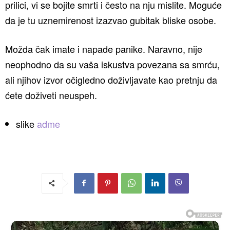
prilici, vi se bojite smrti i često na nju mislite. Moguće
da je tu uznemirenost izazvao gubitak bliske osobe.
Možda čak imate i napade panike. Naravno, nije
neophodno da su vaša iskustva povezana sa smrću,
ali njihov izvor očigledno doživljavate kao pretnju da
ćete doživeti neuspeh.
slike
adme