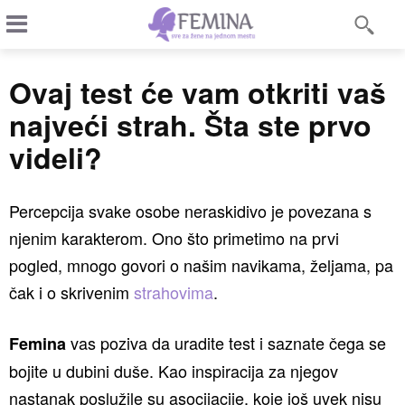
Ovaj test će vam otkriti vaš
najveći strah. Šta ste prvo
videli?
Percepcija svake osobe neraskidivo je povezana s
njenim karakterom. Ono što primetimo na prvi
pogled, mnogo govori o našim navikama, željama, pa
čak i o skrivenim
strahovima
.
vas poziva da uradite test i saznate čega se
Femina
bojite u dubini duše. Kao inspiracija za njegov
nastanak poslužile su asocijacije, koje još uvek nisu