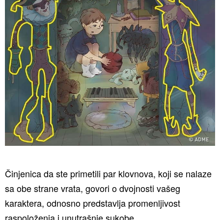
Činjenica da ste primetili par klovnova, koji se nalaze
sa obe strane vrata, govori o dvojnosti vašeg
karaktera, odnosno predstavlja promenljivost
raspoloženja i unutrašnje sukobe.