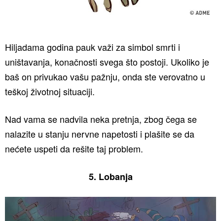
Hiljadama godina pauk važi za simbol smrti i
uništavanja, konačnosti svega što postoji. Ukoliko je
baš on privukao vašu pažnju, onda ste verovatno u
teškoj životnoj situaciji.
Nad vama se nadvila neka pretnja, zbog čega se
nalazite u stanju nervne napetosti i plašite se da
nećete uspeti da rešite taj problem.
5. Lobanja