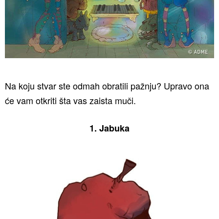
Na koju stvar ste odmah obratili pažnju? Upravo ona
će vam otkriti šta vas zaista muči.
1. Jabuka