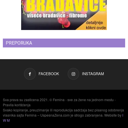
PREPORUKA
FACEBOOK
INSTAGRAM
Sva prava su zasticena 2021. © Femina - sve za žene na jednom mestu -
Pravila korišćenja
Svako kopiranje, preuzimanje ili reprodukcija sadržaja bez pisanog odobrenja
vlasnika sajta Femina – UspesnaZena.com je strogo zabranjena. Website by
I
W M