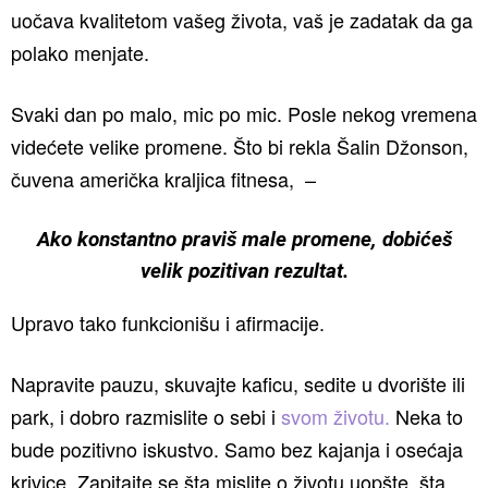
uočava kvalitetom vašeg života, vaš je zadatak da ga
polako menjate.
Svaki dan po malo, mic po mic. Posle nekog vremena
videćete velike promene. Što bi rekla Šalin Džonson,
čuvena američka kraljica fitnesa, –
Ako konstantno praviš male promene, dobićeš
velik pozitivan rezultat.
Upravo tako funkcionišu i afirmacije.
Napravite pauzu, skuvajte kaficu, sedite u dvorište ili
park, i dobro razmislite o sebi i
svom životu.
Neka to
bude pozitivno iskustvo. Samo bez kajanja i osećaja
krivice. Zapitajte se šta mislite o životu uopšte, šta