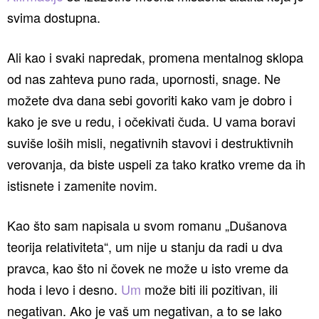
svima dostupna.
Ali kao i svaki napredak, promena mentalnog sklopa
od nas zahteva puno rada, upornosti, snage. Ne
možete dva dana sebi govoriti kako vam je dobro i
kako je sve u redu, i očekivati čuda. U vama boravi
suviše loših misli, negativnih stavovi i destruktivnih
verovanja, da biste uspeli za tako kratko vreme da ih
istisnete i zamenite novim.
Kao što sam napisala u svom romanu „Dušanova
teorija relativiteta“, um nije u stanju da radi u dva
pravca, kao što ni čovek ne može u isto vreme da
hoda i levo i desno.
Um
može biti ili pozitivan, ili
negativan. Ako je vaš um negativan, a to se lako