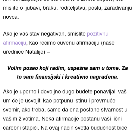
mislite o ljubavi, braku, roditeljstvu, poslu, zarađivanju
novca.
Ako je vaš stav negativan, smislite
pozitivnu
afirmaciju
, kao recimo čuvenu afirmaciju (naše
urednice Natalije) –
Volim posao koji radim, uspešna sam u tome. Za
to sam finansijski i kreativno nagrađena
.
Ako je uporno i dovoljno dugo budete ponavljali vaš
um će je usvojiti kao potpunu istinu i prevrnuće
svemir, ako treba, samo da ona postane stvarnost u
vašim životima. Neka afirmacije postanu vaši lični
čarobni štapići. Na ovaj način svetla budućnost biće