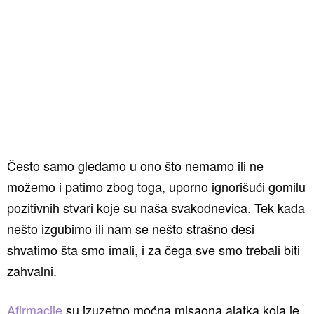
Često samo gledamo u ono što nemamo ili ne
možemo i patimo zbog toga, uporno ignorišući gomilu
pozitivnih stvari koje su naša svakodnevica. Tek kada
nešto izgubimo ili nam se nešto strašno desi
shvatimo šta smo imali, i za čega sve smo trebali biti
zahvalni.
Afirmacije
su izuzetno moćna misaona alatka koja je