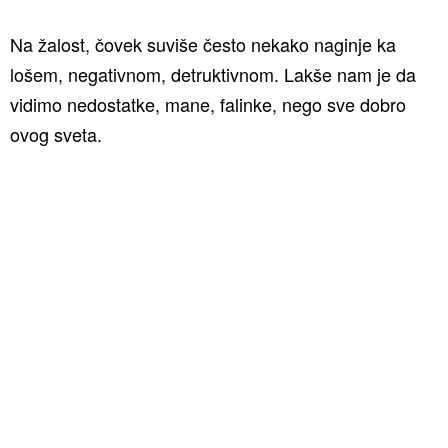
Na žalost, čovek suviše često nekako naginje ka
lošem, negativnom, detruktivnom. Lakše nam je da
vidimo nedostatke, mane, falinke, nego sve dobro
ovog sveta.