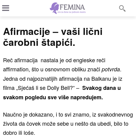
Afirmacije – vaši lični
čarobni štapići.
Reč afirmacija nastala je od engleske reči
affirmation, što u osnovnom obliku znači
.
potvrda
Jedna od najpoznatijih afirmacija na Balkanu je iz
filma „Sjećaš li se Dolly Bell?“ –
Svakog dana u
svakom pogledu sve više napredujem.
Naučno je dokazano, i to svi znamo, iz svakodnevnog
života da čovek može sebe u nešto da ubedi, bilo to
dobro ili loše.