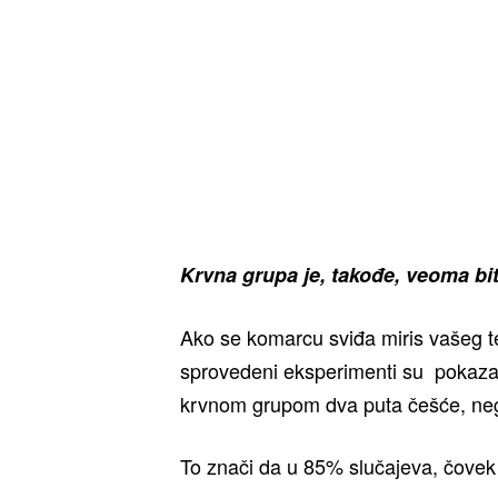
Krvna grupa je, takođe, veoma bi
Ako se komarcu sviđa miris vašeg te
sprovedeni eksperimenti su pokazali
krvnom grupom dva puta češće, neg
To znači da u 85% slučajeva, čove