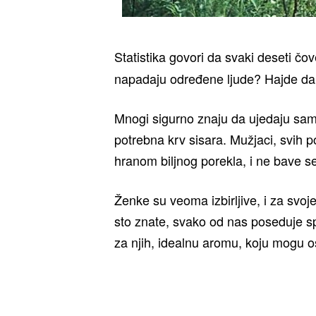
Statistika govori da svaki deseti čo
napadaju određene ljude? Hajde da 
Mnogi sigurno znaju da ujedaju samo
potrebna krv sisara. Mužjaci, svih p
hranom biljnog porekla, i ne bave se
Ženke su veoma izbirljive, i za svo
sto znate, svako od nas poseduje sp
za njih, idealnu aromu, koju mogu os