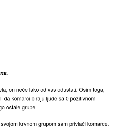
tna.
la, on neće lako od vas odustati. Osim toga,
 da komarci biraju ljude sa 0 pozitivnom
o ostale grupe.
k svojom krvnom grupom sam privlači komarce.