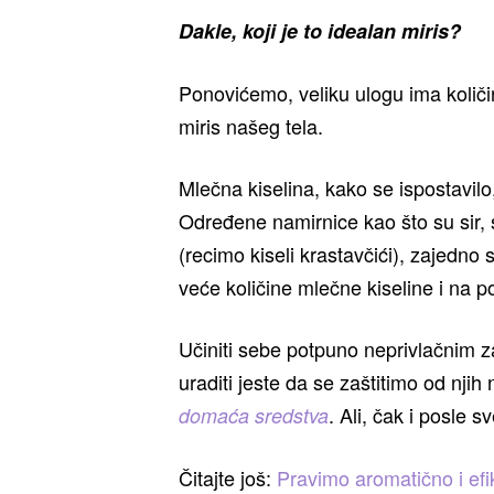
Dakle, koji je to idealan miris?
Ponovićemo, veliku ulogu ima količin
miris našeg tela.
Mlečna kiselina, kako se ispostavil
Određene namirnice kao što su sir, s
(recimo kiseli krastavčići), zajedno
veće količine mlečne kiseline i na po
Učiniti sebe potpuno neprivlačnim
uraditi jeste da se zaštitimo od nji
. Ali, čak i posle 
domaća sredstva
Čitajte još:
Pravimo aromatično i ef