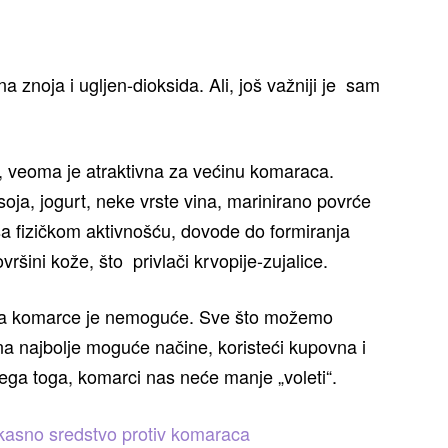
a znoja i ugljen-dioksida. Ali, još važniji je sam
o, veoma je atraktivna za većinu komaraca.
oja, jogurt, neke vrste vina, marinirano povrće
 sa fizičkom aktivnošću, dovode do formiranja
vršini kože, što privlači krvopije-zujalice.
 za komarce je nemoguće. Sve što možemo
h na najbolje moguće načine, koristeći kupovna i
svega toga, komarci nas neće manje „voleti“.
ikasno sredstvo protiv komaraca