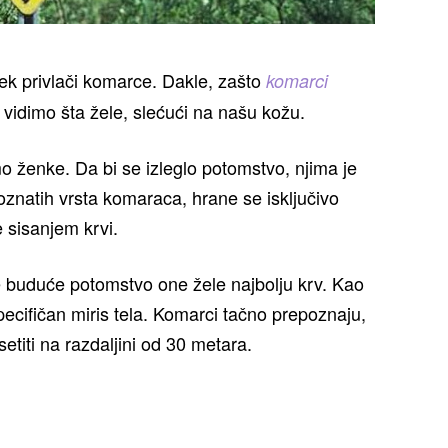
vek privlači komarce. Dakle, zašto
komarci
vidimo šta žele, slećući na našu kožu.
 ženke. Da bi se izleglo potomstvo, njima je
oznatih vrsta komaraca, hrane se isključivo
 sisanjem krvi.
je buduće potomstvo one žele najbolju krv. Kao
ecifičan miris tela. Komarci tačno prepoznaju,
etiti na razdaljini od 30 metara.