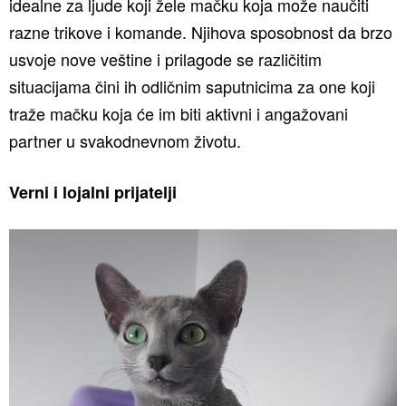
idealne za ljude koji žele mačku koja može naučiti
razne trikove i komande. Njihova sposobnost da brzo
usvoje nove veštine i prilagode se različitim
situacijama čini ih odličnim saputnicima za one koji
traže mačku koja će im biti aktivni i angažovani
partner u svakodnevnom životu.
Verni i lojalni prijatelji