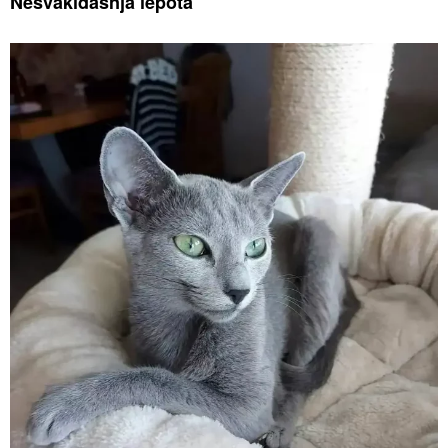
Nesvakidašnja lepota