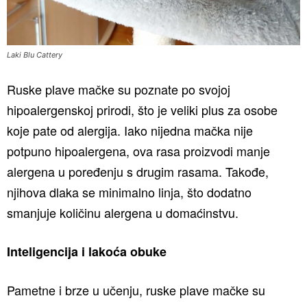
Laki Blu Cattery
Ruske plave mačke su poznate po svojoj
hipoalergenskoj prirodi, što je veliki plus za osobe
koje pate od alergija. Iako nijedna mačka nije
potpuno hipoalergena, ova rasa proizvodi manje
alergena u poređenju s drugim rasama. Takođe,
njihova dlaka se minimalno linja, što dodatno
smanjuje količinu alergena u domaćinstvu.
Inteligencija i lakoća obuke
Pametne i brze u učenju, ruske plave mačke su