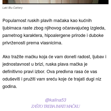
Laki Blu Cattery
Popularnost ruskih plavih mačaka kao kućnih
ljubimaca raste zbog njihovog očaravajućeg izgleda,
pametnog karaktera, hipoalergene prirode i duboke
privrženosti prema vlasnicima.
Ako tražite mačku koja će vam doneti radost, ljubav i
jednostavnost u brizi, ruska plava mačka je
definitivno pravi izbor. Ova predivna rasa će vas
oduševiti i pružiti vam sreću koje će trajati dugi niz
godina.
@kalina53
ZAŠTO TREBA IMATI MAČKU