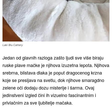
Laki Blu Cattery
Jedan od glavnih razloga zašto ljudi sve više biraju
ruske plave mačke je njihova izuzetna lepota. Njihova
srebrna, blistava dlaka je poput dragocenog krzna
koje se presijava na svetlu, dok njihove smaragdno
zelene oči dodaju dozu misterije i šarma. Ovaj
jedinstveni izgled čini ih vizuelno fascinantnim i
privlačnim za sve ljubitelje mačaka.