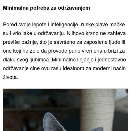
Minimalna potreba za održavanjem
Pored svoje lepote i inteligencije, ruske plave mačke
su i vrlo lake u održavanju. Njihovo krzno ne zahteva
previše pažnje, što je savršeno za zaposlene ljude ili
one koji ne žele da provode puno vremena u brizi za
dlaku svog ljubimca. Minimalno linjanje i jednostavno
održavanje čine ovu rasu idealnom za moderni način
života.