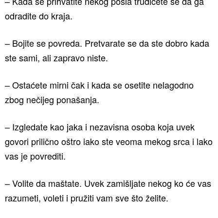
– Kada se prihvatite nekog posla trudićete se da ga
odradite do kraja.
– Bojite se povreda. Pretvarate se da ste dobro kada
ste sami, ali zapravo niste.
– Ostaćete mirni čak i kada se osetite nelagodno
zbog nečijeg ponašanja.
– Izgledate kao jaka i nezavisna osoba koja uvek
govori prilično oštro iako ste veoma mekog srca i lako
vas je povrediti.
– Volite da maštate. Uvek zamišljate nekog ko će vas
razumeti, voleti i pružiti vam sve što želite.