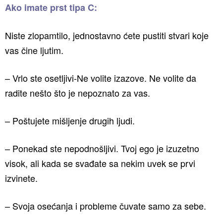
Ako imate prst tipa C:
Niste zlopamtilo, jednostavno ćete pustiti stvari koje
vas čine ljutim.
– Vrlo ste osetljivi-Ne volite izazove. Ne volite da
radite nešto što je nepoznato za vas.
– Poštujete mišljenje drugih ljudi.
– Ponekad ste nepodnošljivi. Tvoj ego je izuzetno
visok, ali kada se svađate sa nekim uvek se prvi
izvinete.
– Svoja osećanja i probleme čuvate samo za sebe.