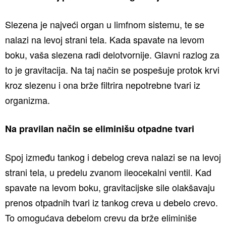
Slezena je najveći organ u limfnom sistemu, te se
nalazi na levoj strani tela. Kada spavate na levom
boku, vaša slezena radi delotvornije. Glavni razlog za
to je gravitacija. Na taj način se pospešuje protok krvi
kroz slezenu i ona brže filtrira nepotrebne tvari iz
organizma.
Na pravilan način se eliminišu otpadne tvari
Spoj između tankog i debelog creva nalazi se na levoj
strani tela, u predelu zvanom ileocekalni ventil. Kad
spavate na levom boku, gravitacijske sile olakšavaju
prenos otpadnih tvari iz tankog creva u debelo crevo.
To omogućava debelom crevu da brže eliminiše