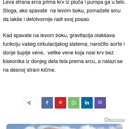
Leva strana srca prima krv iz pluća i pumpa ga u telo.
Stoga, ako spavate na levom boku, pomažete srcu
da lakše i delotvornije radi svoj posao.
Kad spavate na levom boku, gravitacija olakšava
funkciju vašeg cirkulacijskog sistema, naročito aorte i
donje šuplje vene, velike vene koja nosi krv bez
kiseonika iz donjeg dela tela prema srcu, a nalazi se
na desnoj strani kičme.