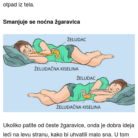
otpad iz tela.
Smanjuje se noćna žgaravica
Ukoliko patite od česte žgaravice, onda je dobra ideja
leći na levu stranu, kako bi uhvatili malo sna. U tom