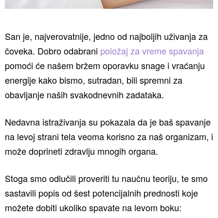
San je, najverovatnije, jedno od najboljih uživanja za
čoveka. Dobro odabrani
položaj za vreme spavanja
pomoći će našem bržem oporavku snage i vraćanju
energije kako bismo, sutradan, bili spremni za
obavljanje naših svakodnevnih zadataka.
Nedavna istraživanja su pokazala da je baš spavanje
na levoj strani tela veoma korisno za naš organizam, i
može doprineti zdravlju mnogih organa.
Stoga smo odlučili proveriti tu naučnu teoriju, te smo
sastavili popis od šest potencijalnih prednosti koje
možete dobiti ukoliko spavate na levom boku: