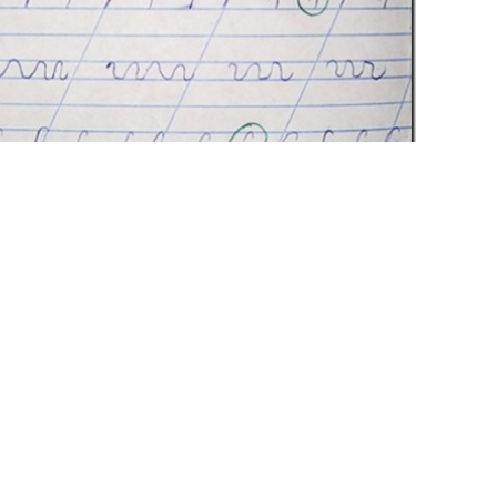
ške označavala crvenom olovkom. Ja sam istakla
koje su bile ispravne. Njoj se to veoma sviđalo,
eda, uvek je pitala „Mama, koja je sada ispala
 sam zaokruživala najbolje slovo sa rečima: