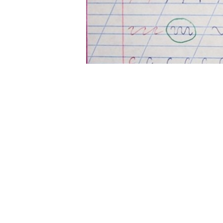
Vidite razliku? Ja nisam njene gre
zelenom olovkom ona slova i kukice 
i svaki put, posle svake ispisanog r
bolja od svih“ I bila je srećna kada
„Perfektno!“