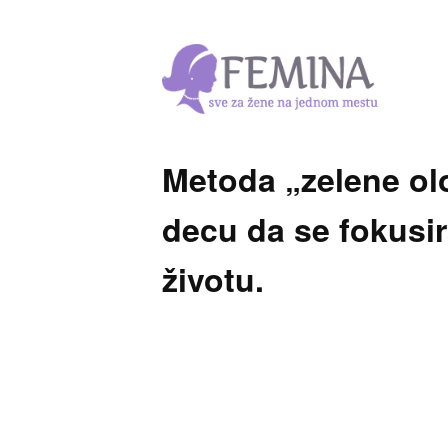
Metoda „zelene ol
decu da se fokusir
životu.