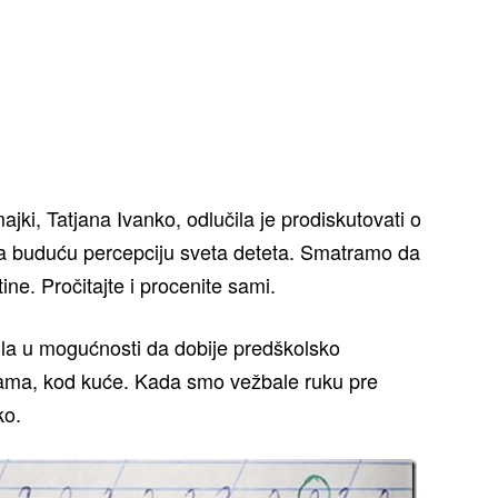
ajki, Tatjana Ivanko, odlučila je prodiskutovati o
na buduću percepciju sveta deteta. Smatramo da
ine. Pročitajte i procenite sami.
ila u mogućnosti da dobije predškolsko
ama, kod kuće. Kada smo vežbale ruku pre
ko.