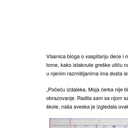
Vlasnica bloga o vaspitanju dece i m
tome, kako istaknute greške utiču 
u njenim razmišljanima ima dosta ist
„Počeću izdaleka. Moja ćerka nije b
obrazovanje. Radila sam sa njom s
škole, naša sveska je izgledala ova