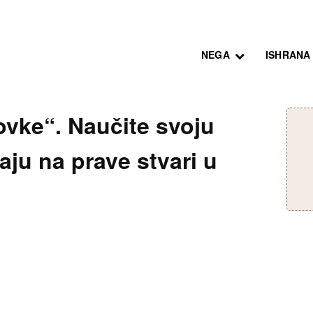
NEGA
ISHRANA
ovke“. Naučite svoju
aju na prave stvari u