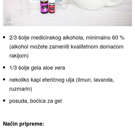
2/3 šolje medicinskog alkohola, minimalno 60 %
(alkohol možete zameniti kvalitetnom domaćom
rakijom)
1/3 šolje gela aloe vera
nekoliko kapi eteričnog ulja (limun, lavanda,
ruzmarin)
posuda, bočica za gel
Način pripreme: