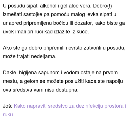
U posudu sipati alkohol i gel aloe vera. Dobro(!)
izmešati sastojke pa pomoću malog levka sipati u
unapred pripremljenu bočicu ili dozator, kako biste ga
uvek imali pri ruci kad izlazite iz kuće.
Ako ste ga dobro pripremili i čvrsto zatvorili u posudu,
može trajati nedeljama.
Dakle, higijena sapunom i vodom ostaje na prvom
mestu, a gelom se možete poslužiti kada ste napolju i
ova sredstva vam nisu dostupna.
Još:
Kako napraviti sredstvo za dezinfekciju prostora i
ruku